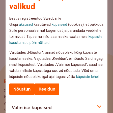
valikud
Eestis registreeritud Swedbanki
Grupi
üksused
kasutavad
küpsiseid
(cookies), et pakkuda
Sulle personaalsemat kogemust ja parandada veebilehe
toimivust. Täpsema info saamiseks vaata meie
küpsiste
kasutamise põhimõtteid
.
Vajutades „Nõustun“, annad nõusoleku kõigi küpsiste
kasutamiseks. Vajutades „Keeldun“, ei nõustu Sa ühegagi
neist küpsistest. Vajutades „Valin ise küpsised“, saad ise
valida, milliste küpsistega soovid nõustuda. Võid oma
küpsiste nõusoleku igal ajal tagasi võtta
küpsiste lehel
.
Blogi
Nõustun
Keeldun
Oled Swedbanki blogi lehel, kus pakume lugejaile huvitavat
infot ja kasulikke nõuandeid, et saaksite teha kaalutud
valikuid oma rahaasjade korraldamisel. Ootame väga teie
Valin ise küpsised
küsimusi, ettepanekuid ja arvamusi, millistel teemadel siit