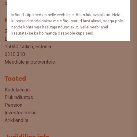
blogist lugeda sooviksite: meedia@swedbank.ee.
Mõned küpsised on selle veebilehe tööks hädavajalikud. Neid
Kontakt
küpsiseid töödeldakse meie õigustatud huvi alusel, seega pole
nende kohta vaja kasutaja nõusolekut. Sellel veebilehel
Swedbank AS
kasutatakse ka kolmanda osapoole küpsiseid.
Liivalaia 34
15040 Tallinn, Estonia
6310 310
Meediale ja partneritele
Tooted
Kodulaenud
Elukindlustus
Pension
Investeerimine
Ärikliendile