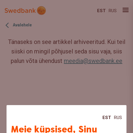
EST
RUS
Avalehele
Tänaseks on see artikkel arhiveeritud. Kui teil
siiski on mingil põhjusel seda sisu vaja, siis
palun võta ühendust
meedia@swedbank.ee
EST
RUS
Meie küpsised, Sinu