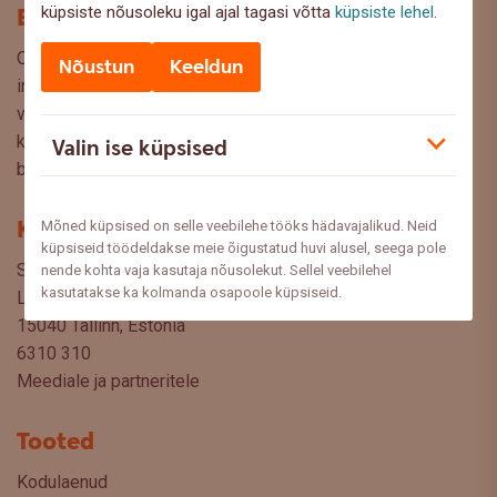
Blogi
küpsiste nõusoleku igal ajal tagasi võtta
küpsiste lehel
.
Oled Swedbanki blogi lehel, kus pakume lugejaile huvitavat
Nõustun
Keeldun
infot ja kasulikke nõuandeid, et saaksite teha kaalutud
valikuid oma rahaasjade korraldamisel. Ootame väga teie
küsimusi, ettepanekuid ja arvamusi, millistel teemadel siit
Valin ise küpsised
blogist lugeda sooviksite: meedia@swedbank.ee.
Kontakt
Mõned küpsised on selle veebilehe tööks hädavajalikud. Neid
küpsiseid töödeldakse meie õigustatud huvi alusel, seega pole
Swedbank AS
nende kohta vaja kasutaja nõusolekut. Sellel veebilehel
kasutatakse ka kolmanda osapoole küpsiseid.
Liivalaia 34
15040 Tallinn, Estonia
6310 310
Meediale ja partneritele
Tooted
Kodulaenud