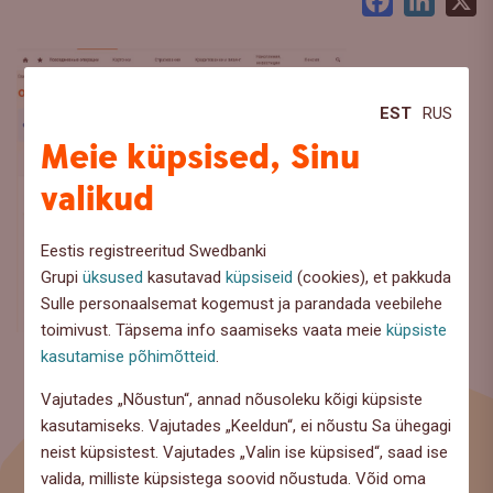
Facebook
LinkedI
X
EST
RUS
Meie küpsised, Sinu
valikud
Eestis registreeritud Swedbanki
Grupi
üksused
kasutavad
küpsiseid
(cookies), et pakkuda
Sulle personaalsemat kogemust ja parandada veebilehe
toimivust. Täpsema info saamiseks vaata meie
küpsiste
kasutamise põhimõtteid
.
Vajutades „Nõustun“, annad nõusoleku kõigi küpsiste
kasutamiseks. Vajutades „Keeldun“, ei nõustu Sa ühegagi
neist küpsistest. Vajutades „Valin ise küpsised“, saad ise
valida, milliste küpsistega soovid nõustuda. Võid oma