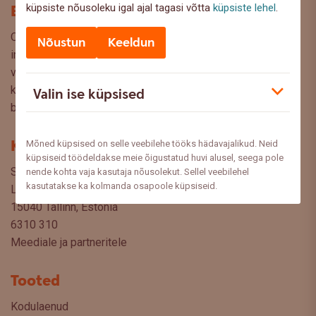
Blogi
küpsiste nõusoleku igal ajal tagasi võtta
küpsiste lehel
.
Oled Swedbanki blogi lehel, kus pakume lugejaile huvitavat
Nõustun
Keeldun
infot ja kasulikke nõuandeid, et saaksite teha kaalutud
valikuid oma rahaasjade korraldamisel. Ootame väga teie
küsimusi, ettepanekuid ja arvamusi, millistel teemadel siit
Valin ise küpsised
blogist lugeda sooviksite: meedia@swedbank.ee.
Kontakt
Mõned küpsised on selle veebilehe tööks hädavajalikud. Neid
küpsiseid töödeldakse meie õigustatud huvi alusel, seega pole
Swedbank AS
nende kohta vaja kasutaja nõusolekut. Sellel veebilehel
kasutatakse ka kolmanda osapoole küpsiseid.
Liivalaia 34
15040 Tallinn, Estonia
6310 310
Meediale ja partneritele
Tooted
Kodulaenud