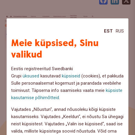
Facebook
LinkedI
X
EST
RUS
Meie küpsised, Sinu
valikud
Eestis registreeritud Swedbanki
Grupi
üksused
kasutavad
küpsiseid
(cookies), et pakkuda
Sulle personaalsemat kogemust ja parandada veebilehe
toimivust. Täpsema info saamiseks vaata meie
küpsiste
kasutamise põhimõtteid
.
Vajutades „Nõustun“, annad nõusoleku kõigi küpsiste
kasutamiseks. Vajutades „Keeldun“, ei nõustu Sa ühegagi
neist küpsistest. Vajutades „Valin ise küpsised“, saad ise
valida, milliste küpsistega soovid nõustuda. Võid oma