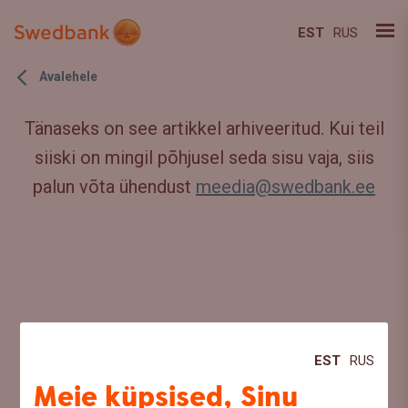
EST
RUS
Avalehele
Tänaseks on see artikkel arhiveeritud. Kui teil
siiski on mingil põhjusel seda sisu vaja, siis
palun võta ühendust
meedia@swedbank.ee
EST
RUS
Meie küpsised, Sinu