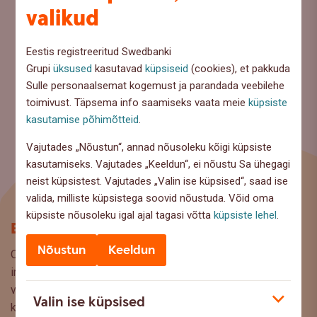
valikud
Eestis registreeritud Swedbanki
Grupi
üksused
kasutavad
küpsiseid
(cookies), et pakkuda
Sulle personaalsemat kogemust ja parandada veebilehe
toimivust. Täpsema info saamiseks vaata meie
küpsiste
kasutamise põhimõtteid
.
Vajutades „Nõustun“, annad nõusoleku kõigi küpsiste
kasutamiseks. Vajutades „Keeldun“, ei nõustu Sa ühegagi
neist küpsistest. Vajutades „Valin ise küpsised“, saad ise
valida, milliste küpsistega soovid nõustuda. Võid oma
küpsiste nõusoleku igal ajal tagasi võtta
küpsiste lehel
.
Blogi
Nõustun
Keeldun
Oled Swedbanki blogi lehel, kus pakume lugejaile huvitavat
infot ja kasulikke nõuandeid, et saaksite teha kaalutud
valikuid oma rahaasjade korraldamisel. Ootame väga teie
Valin ise küpsised
küsimusi, ettepanekuid ja arvamusi, millistel teemadel siit