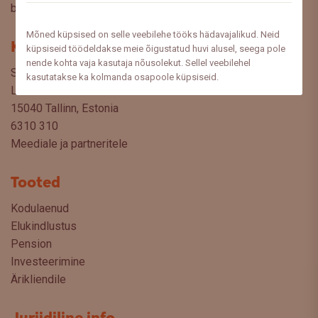
blogist lugeda sooviksite: meedia@swedbank.ee.
Mõned küpsised on selle veebilehe tööks hädavajalikud. Neid
Kontakt
küpsiseid töödeldakse meie õigustatud huvi alusel, seega pole
nende kohta vaja kasutaja nõusolekut. Sellel veebilehel
Swedbank AS
kasutatakse ka kolmanda osapoole küpsiseid.
Liivalaia 34
15040 Tallinn, Estonia
6310 310
Meediale ja partneritele
Tooted
Kodulaenud
Elukindlustus
Pension
Investeerimine
Ärikliendile