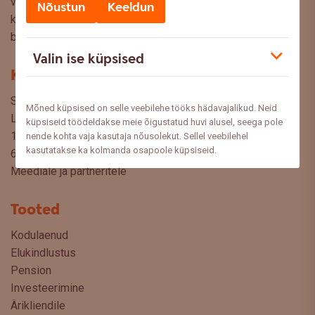
valikuid oma rahaasjade korraldamisel. Ootame väga teie
Nõustun
Keeldun
küsimusi, ettepanekuid ja arvamusi, millistel teemadel siit
blogist lugeda sooviksite: meedia@swedbank.ee.
Valin ise küpsised
Kontakt
Swedbank AS
Mõned küpsised on selle veebilehe tööks hädavajalikud. Neid
Liivalaia 34
küpsiseid töödeldakse meie õigustatud huvi alusel, seega pole
15040 Tallinn, Estonia
nende kohta vaja kasutaja nõusolekut. Sellel veebilehel
kasutatakse ka kolmanda osapoole küpsiseid.
6310 310
Meediale ja partneritele
Tooted
Kodulaenud
Elukindlustus
Pension
Investeerimine
Ärikliendile