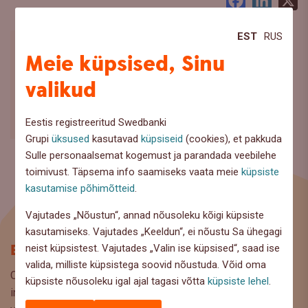
Facebook
LinkedI
X
EST
RUS
Meie küpsised, Sinu
valikud
Eestis registreeritud Swedbanki
Grupi
üksused
kasutavad
küpsiseid
(cookies), et pakkuda
Sulle personaalsemat kogemust ja parandada veebilehe
toimivust. Täpsema info saamiseks vaata meie
küpsiste
kasutamise põhimõtteid
.
Vajutades „Nõustun“, annad nõusoleku kõigi küpsiste
kasutamiseks. Vajutades „Keeldun“, ei nõustu Sa ühegagi
Blogi
neist küpsistest. Vajutades „Valin ise küpsised“, saad ise
valida, milliste küpsistega soovid nõustuda. Võid oma
Oled Swedbanki blogi lehel, kus pakume lugejaile huvitavat
küpsiste nõusoleku igal ajal tagasi võtta
küpsiste lehel
.
infot ja kasulikke nõuandeid, et saaksite teha kaalutud