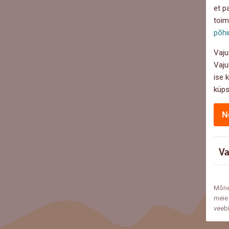
et p
toim
põhi
Vaju
Vaju
ise 
küps
N
Va
Mõne
meie 
veeb