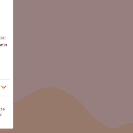
lin
 oma
kse
el