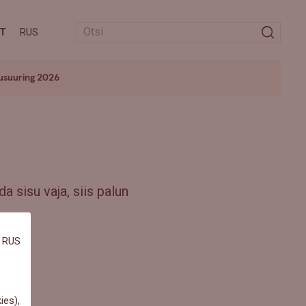
T
RUS
usuuring 2026
a sisu vaja, siis palun
RUS
ies),