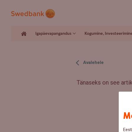
Igapäevapangandus
Kogumine, Investeerimin
Avalehele
Tänaseks on see artikk
Me
Eest