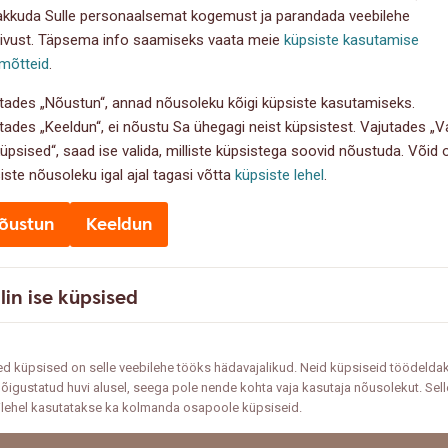
akkuda Sulle personaalsemat kogemust ja parandada veebilehe
ivust. Täpsema info saamiseks vaata meie
küpsiste kasutamise
mõtteid
.
tades „Nõustun“, annad nõusoleku kõigi küpsiste kasutamiseks.
tades „Keeldun“, ei nõustu Sa ühegagi neist küpsistest. Vajutades „Va
küpsised“, saad ise valida, milliste küpsistega soovid nõustuda. Võid
iste nõusoleku igal ajal tagasi võtta
küpsiste lehel
.
õustun
Keeldun
lin ise küpsised
d küpsised on selle veebilehe tööks hädavajalikud. Neid küpsiseid töödelda
õigustatud huvi alusel, seega pole nende kohta vaja kasutaja nõusolekut. Sell
ilehel kasutatakse ka kolmanda osapoole küpsiseid.