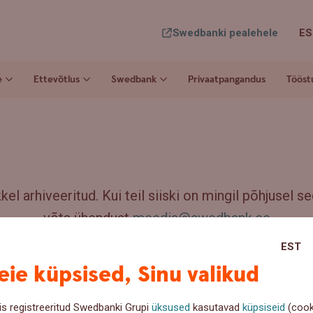
Swedbanki pealehele
ES
e
Ettevõtlus
Swedbank
Privaatpangandus
Tööst
el arhiveeritud. Kui teil siiski on mingil põhjusel sed
võta ühendust
meedia@swedbank.ee
EST
ie küpsised, Sinu valikud
is registreeritud Swedbanki Grupi
üksused
kasutavad
küpsiseid
(cook