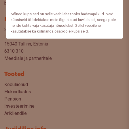
blogist lugeda sooviksite: meedia@swedbank.ee.
Mõned küpsised on selle veebilehe tööks hädavajalikud. Neid
Kontakt
küpsiseid töödeldakse meie õigustatud huvi alusel, seega pole
nende kohta vaja kasutaja nõusolekut. Sellel veebilehel
Swedbank AS
kasutatakse ka kolmanda osapoole küpsiseid.
Liivalaia 34
15040 Tallinn, Estonia
6310 310
Meediale ja partneritele
Tooted
Kodulaenud
Elukindlustus
Pension
Investeerimine
Ärikliendile