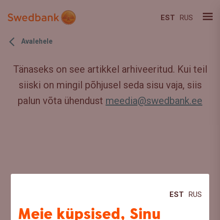
EST
RUS
Avalehele
Tänaseks on see artikkel arhiveeritud. Kui teil
siiski on mingil põhjusel seda sisu vaja, siis
palun võta ühendust
meedia@swedbank.ee
EST
RUS
Meie küpsised, Sinu