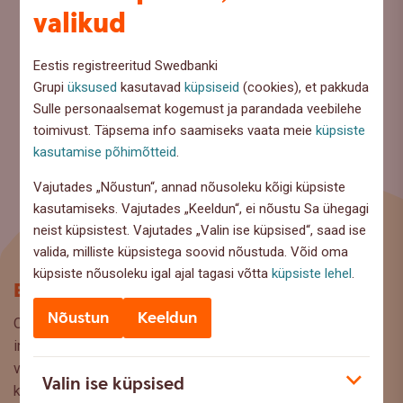
valikud
Eestis registreeritud Swedbanki
Grupi
üksused
kasutavad
küpsiseid
(cookies), et pakkuda
Sulle personaalsemat kogemust ja parandada veebilehe
toimivust. Täpsema info saamiseks vaata meie
küpsiste
kasutamise põhimõtteid
.
Vajutades „Nõustun“, annad nõusoleku kõigi küpsiste
kasutamiseks. Vajutades „Keeldun“, ei nõustu Sa ühegagi
neist küpsistest. Vajutades „Valin ise küpsised“, saad ise
valida, milliste küpsistega soovid nõustuda. Võid oma
küpsiste nõusoleku igal ajal tagasi võtta
küpsiste lehel
.
Blogi
Nõustun
Keeldun
Oled Swedbanki blogi lehel, kus pakume lugejaile huvitavat
infot ja kasulikke nõuandeid, et saaksite teha kaalutud
valikuid oma rahaasjade korraldamisel. Ootame väga teie
Valin ise küpsised
küsimusi, ettepanekuid ja arvamusi, millistel teemadel siit