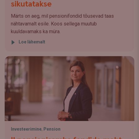
sikutatakse
Märts on aeg, mil pensionifondid tõusevad taas
nähtavamalt esile. Koos sellega muutub
kuuldavamaks ka müra.
Loe lähemalt
Investeerimine
,
Pension