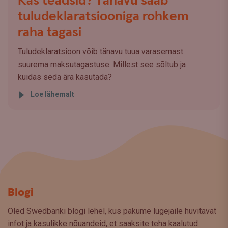
Kas teadsid? Tänavu saab
tuludeklaratsiooniga rohkem
raha tagasi
Tuludeklaratsioon võib tänavu tuua varasemast
suurema maksutagastuse. Millest see sõltub ja
kuidas seda ära kasutada?
Loe lähemalt
Blogi
Oled Swedbanki blogi lehel, kus pakume lugejaile huvitavat
infot ja kasulikke nõuandeid, et saaksite teha kaalutud