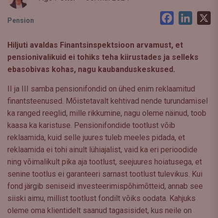
Facebook
LinkedI
X
Pension
Hiljuti avaldas Finantsinspektsioon arvamust, et
pensionivalikuid ei tohiks teha kiirustades ja selleks
ebasobivas kohas, nagu kaubanduskeskused.
II ja III samba pensionifondid on ühed enim reklaamitud
finantsteenused. Mõistetavalt kehtivad nende turundamisel
ka ranged reeglid, mille rikkumine, nagu oleme näinud, toob
kaasa ka karistuse. Pensionifondide tootlust võib
reklaamida, kuid selle juures tuleb meeles pidada, et
reklaamida ei tohi ainult lühiajalist, vaid ka eri perioodide
ning võimalikult pika aja tootlust, seejuures hoiatusega, et
senine tootlus ei garanteeri sarnast tootlust tulevikus. Kui
fond järgib seniseid investeerimispõhimõtteid, annab see
siiski aimu, millist tootlust fondilt võiks oodata. Kahjuks
oleme oma klientidelt saanud tagasisidet, kus neile on