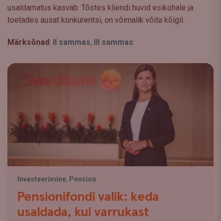
usaldamatus kasvab. Tõstes kliendi huvid esikohale ja
toetades ausat konkurentsi, on võimalik võita kõigil.
Märksõnad
:
II sammas
,
III sammas
Investeerimine
,
Pension
Pensionifondi valik: keda
usaldada, kui varrukast