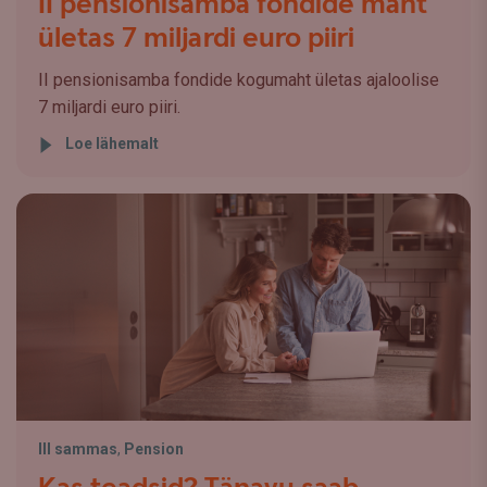
II pensionisamba fondide maht
ületas 7 miljardi euro piiri
II pensionisamba fondide kogumaht ületas ajaloolise
7 miljardi euro piiri.
Loe lähemalt
III sammas
,
Pension