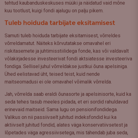
tehtud kaubanduskeskuses müüki ja näidatud vaid mõne
kuu tootlust, kuigi fondi ajalugu on palju pikem.
Tuleb hoiduda tarbijate eksitamisest
Samuti tuleb hoiduda tarbijate eksitamisest, võrreldes
võrreldamatut. Näiteks kõrvutatakse omavahel eri
riskitasemete ja juhtimisstiilidega fonde, kas või valdavalt
võlakirjadesse investeerivat fondi aktsiatesse investeeriva
fondiga. Sellisel juhul võrreldakse justkui õuna apelsiniga.
Ühed eelistavad üht, teised teist, kuid nende
maitseomadusi ei ole omavahel võimalik võrrelda.
Jah, võrrelda saab eraldi õunasorte ja apelsinisorte, kuid ka
seda tehes tasub meeles pidada, et eri sordid rahuldavad
erinevaid maitseid. Sama lugu on pensionifondidega.
Valikus on nii passiivselt juhitud indeksfondid kui ka
aktiivselt juhitud fondid, alates väga konservatiivsetest ja
lõpetades väga agressiivsetega, mis tähendab juba seda,