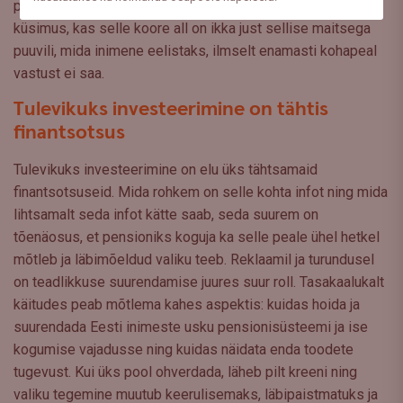
puuvili ja seda maailma parima puuviljana esitleda. Kuid
küsimus, kas selle koore all on ikka just sellise maitsega
puuvili, mida inimene eelistaks, ilmselt enamasti kohapeal
vastust ei saa.
Tulevikuks investeerimine on tähtis
finantsotsus
Tulevikuks investeerimine on elu üks tähtsamaid
finantsotsuseid. Mida rohkem on selle kohta infot ning mida
lihtsamalt seda infot kätte saab, seda suurem on
tõenäosus, et pensioniks koguja ka selle peale ühel hetkel
mõtleb ja läbimõeldud valiku teeb. Reklaamil ja turundusel
on teadlikkuse suurendamise juures suur roll. Tasakaalukalt
käitudes peab mõtlema kahes aspektis: kuidas hoida ja
suurendada Eesti inimeste usku pensionisüsteemi ja ise
kogumise vajadusse ning kuidas näidata enda toodete
tugevust. Kui üks pool ohverdada, läheb pilt kreeni ning
valiku tegemine muutub keerulisemaks, läbipaistmatuks ja