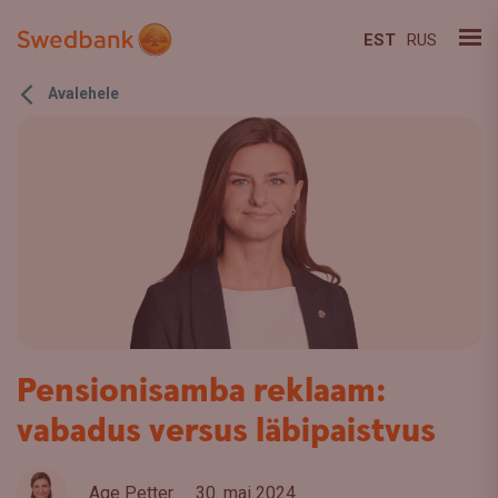
EST
RUS
Avalehele
Pensionisamba reklaam:
vabadus versus läbipaistvus
Age Petter
30. mai 2024