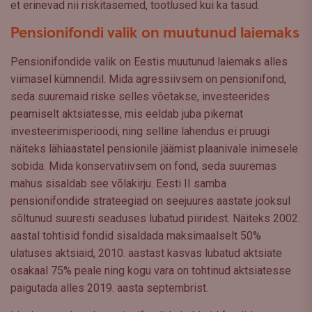
et erinevad nii riskitasemed, tootlused kui ka tasud.
Pensionifondi valik on muutunud laiemaks
Pensionifondide valik on Eestis muutunud laiemaks alles
viimasel kümnendil. Mida agressiivsem on pensionifond,
seda suuremaid riske selles võetakse, investeerides
peamiselt aktsiatesse, mis eeldab juba pikemat
investeerimisperioodi, ning selline lahendus ei pruugi
näiteks lähiaastatel pensionile jäämist plaanivale inimesele
sobida. Mida konservatiivsem on fond, seda suuremas
mahus sisaldab see võlakirju. Eesti II samba
pensionifondide strateegiad on seejuures aastate jooksul
sõltunud suuresti seaduses lubatud piiridest. Näiteks 2002.
aastal tohtisid fondid sisaldada maksimaalselt 50%
ulatuses aktsiaid, 2010. aastast kasvas lubatud aktsiate
osakaal 75% peale ning kogu vara on tohtinud aktsiatesse
paigutada alles 2019. aasta septembrist.