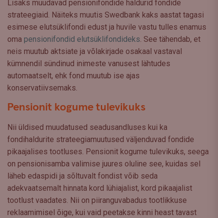
Lisaks muudavad pensionifondide haldurid fondide
strateegiaid. Näiteks muutis Swedbank kaks aastat tagasi
esimese elutsüklifondi edust ja huvile vastu tulles enamus
oma
pensionifondid elutsüklifondideks
. See tähendab, et
neis muutub aktsiate ja võlakirjade osakaal vastaval
kümnendil sündinud inimeste vanusest lähtudes
automaatselt, ehk fond muutub ise ajas
konservatiivsemaks.
Pensionit kogume tulevikuks
Nii üldised muudatused seadusandluses kui ka
fondihaldurite strateegiamuutused väljenduvad fondide
pikaajalises tootluses. Pensionit kogume tulevikuks, seega
on pensionisamba valimise juures oluline see, kuidas sel
läheb edaspidi ja sõltuvalt fondist võib seda
adekvaatsemalt hinnata kord lühiajalist, kord pikaajalist
tootlust vaadates. Nii on piiranguvabadus tootlikkuse
reklaamimisel õige, kui vaid peetakse kinni heast tavast