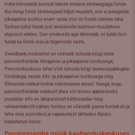
mitte kõrvutada loomult täiesti erineva strateegiaga fonde.
Kui mingi fondi strateegiaid hiljuti muudeti, siis ei peegelda
pikaajaline tootlus enam seda, mis on fondil olemas täna.
Sellisel juhul tasub just analüüsida tulemusi muudatuse
algusest alates. See omakorda aga tähendab, et tuleb huvi
tunda ka fondi sisu ja tegemiste vastu.
Swedbanki kodulehel on võimalik tutvuda kõigi meie
pensionifondide lühiajalise ja pikaajalise tootlusega,
Pensionikeskuse lehel võib tutvuda kõigi teenusepakkujate
fondidega, nende lühi- ja pikaajalise tootlusega ning
filtreerida valikut kolme riskitaseme alusel. Seega, kogu
pensionifondide edukust ühes või teises ajaperioodis
puudutav info on läbipaistvalt kättesaadav ning
reklaamtahvlilt nähtav tootlus on võimalik panna konteksti ja
teha oma soovidest ja vajadustest lähtudes lõpuks
kaalutletud otsus.
Pensionisamba müük kaubanduskeskuses