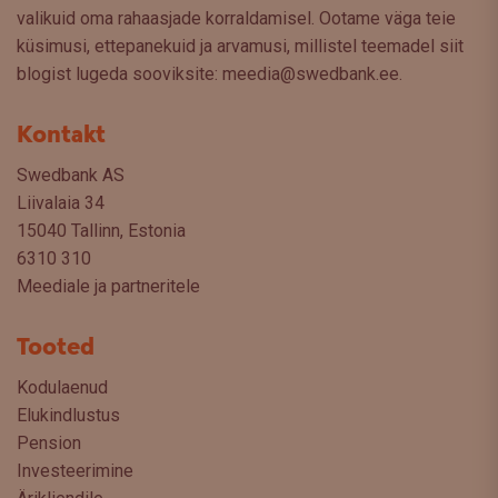
valikuid oma rahaasjade korraldamisel. Ootame väga teie
küsimusi, ettepanekuid ja arvamusi, millistel teemadel siit
blogist lugeda sooviksite: meedia@swedbank.ee.
Kontakt
Swedbank AS
Liivalaia 34
15040 Tallinn, Estonia
6310 310
Meediale ja partneritele
Tooted
Kodulaenud
Elukindlustus
Pension
Investeerimine