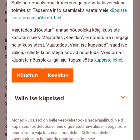
Sulle personaalsemat kogemust ja parandada veebilehe
paneb selline agressiivne müügiviis kliendi ennast halvasti
toimivust. Täpsema info saamiseks vaata meie
küpsiste
tundma ja tekitab pensioniks kogumise suhtes negatiivse
kasutamise põhimõtteid
.
assotsiatsiooni.
Vajutades „Nõustun“, annad nõusoleku kõigi küpsiste
Jäägu see, kas ja mil moel üldse keegi avalikus kohas
kasutamiseks. Vajutades „Keeldun“, ei nõustu Sa ühegagi
inimesi kõnetada tohib, mõne teise arutelu teemaks.
neist küpsistest. Vajutades „Valin ise küpsised“, saad ise
Peamine küsimus puudutab siiski neid, kes mööda ei hiili,
valida, milliste küpsistega soovid nõustuda. Võid oma
pakutava info vastu võtavad ja selle põhjal kohapeal
küpsiste nõusoleku igal ajal tagasi võtta
küpsiste lehel
.
kiirustades endale uue pensionifondi valivad. Sellisel juhul
on põhjust muretsemiseks, sest mõne kindla
Nõustun
Keeldun
pensionisamba müüki toetavad andmed ei peegelda
kindlasti kogu turgu ja tegelikke valikuvõimalusi. Ja
taaskord, kui võrrelda omavahel eri riskitaseme ja
Valin ise küpsised
strateegiaga fonde ning näidata vaid sobivaid tootluse
perioode, saame kokku ühe uhke korvitäie õunu ja apelsine,
kust valiku tegemine peaks olema läbimõeldud ja
Mõned küpsised on selle veebilehe tööks hädavajalikud. Neid
kaalutletud otsus, kuid kust lihvitud oskustega müügimehel
küpsiseid töödeldakse meie õigustatud huvi alusel, seega pole
nende kohta vaja kasutaja nõusolekut. Sellel veebilehel
ei ole keeruline esile tõsta see kõige kaunima koorega
kasutatakse ka kolmanda osapoole küpsiseid.