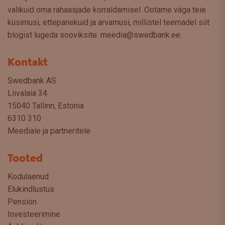
valikuid oma rahaasjade korraldamisel. Ootame väga teie
küsimusi, ettepanekuid ja arvamusi, millistel teemadel siit
blogist lugeda sooviksite: meedia@swedbank.ee.
Kontakt
Swedbank AS
Liivalaia 34
15040 Tallinn, Estonia
6310 310
Meediale ja partneritele
Tooted
Kodulaenud
Elukindlustus
Pension
Investeerimine