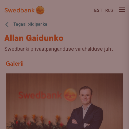
EST
RUS
Tagasi pildipanka
Allan Gaidunko
Swedbanki privaatpanganduse varahalduse juht
Galerii