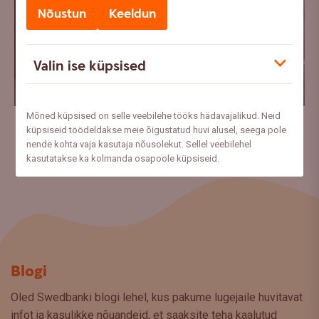
Nõustun
Keeldun
Valin ise küpsised
Mõned küpsised on selle veebilehe tööks hädavajalikud. Neid
Laadi alla
küpsiseid töödeldakse meie õigustatud huvi alusel, seega pole
nende kohta vaja kasutaja nõusolekut. Sellel veebilehel
kasutatakse ka kolmanda osapoole küpsiseid.
Blogi
Oled Swedbanki blogi lehel, kus pakume lugejaile huvitavat
infot ja kasulikke nõuandeid, et saaksite teha kaalutud