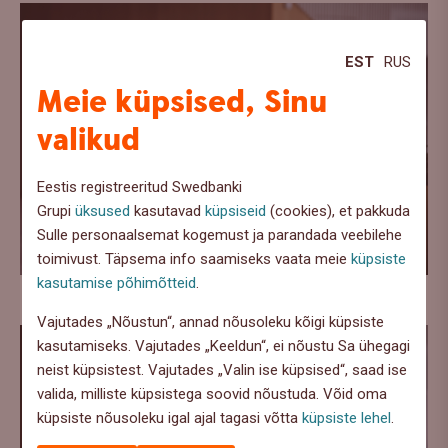
EST
RUS
Meie küpsised, Sinu
valikud
Eestis registreeritud Swedbanki
Grupi
üksused
kasutavad
küpsiseid
(cookies), et pakkuda
Sulle personaalsemat kogemust ja parandada veebilehe
toimivust. Täpsema info saamiseks vaata meie
küpsiste
kasutamise põhimõtteid
.
Laadi alla
Vajutades „Nõustun“, annad nõusoleku kõigi küpsiste
kasutamiseks. Vajutades „Keeldun“, ei nõustu Sa ühegagi
neist küpsistest. Vajutades „Valin ise küpsised“, saad ise
valida, milliste küpsistega soovid nõustuda. Võid oma
küpsiste nõusoleku igal ajal tagasi võtta
küpsiste lehel
.