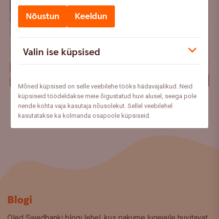
Nõustun
Keeldun
Valin ise küpsised
Mõned küpsised on selle veebilehe tööks hädavajalikud. Neid
Laadi alla
küpsiseid töödeldakse meie õigustatud huvi alusel, seega pole
nende kohta vaja kasutaja nõusolekut. Sellel veebilehel
kasutatakse ka kolmanda osapoole küpsiseid.
Blogi
Oled Swedbanki blogi lehel, kus pakume lugejaile huvitavat