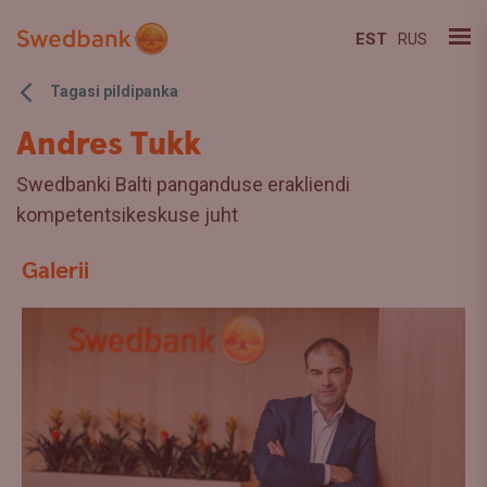
EST
RUS
Tagasi pildipanka
Andres Tukk
Swedbanki Balti panganduse erakliendi
kompetentsikeskuse juht
Galerii