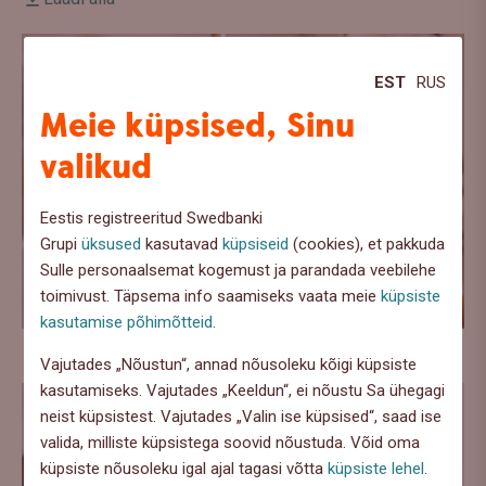
EST
RUS
Meie küpsised, Sinu
valikud
Eestis registreeritud Swedbanki
Grupi
üksused
kasutavad
küpsiseid
(cookies), et pakkuda
Sulle personaalsemat kogemust ja parandada veebilehe
toimivust. Täpsema info saamiseks vaata meie
küpsiste
kasutamise põhimõtteid
.
Laadi alla
Vajutades „Nõustun“, annad nõusoleku kõigi küpsiste
kasutamiseks. Vajutades „Keeldun“, ei nõustu Sa ühegagi
neist küpsistest. Vajutades „Valin ise küpsised“, saad ise
valida, milliste küpsistega soovid nõustuda. Võid oma
küpsiste nõusoleku igal ajal tagasi võtta
küpsiste lehel
.