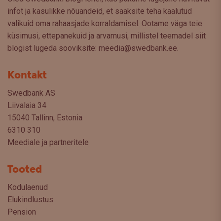
infot ja kasulikke nõuandeid, et saaksite teha kaalutud
valikuid oma rahaasjade korraldamisel. Ootame väga teie
küsimusi, ettepanekuid ja arvamusi, millistel teemadel siit
blogist lugeda sooviksite: meedia@swedbank.ee.
Kontakt
Swedbank AS
Liivalaia 34
15040 Tallinn, Estonia
6310 310
Meediale ja partneritele
Tooted
Kodulaenud
Elukindlustus
Pension