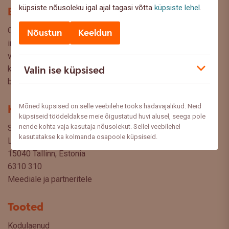
küpsiste nõusoleku igal ajal tagasi võtta
küpsiste lehel
.
Blogi
Oled Swedbanki blogi lehel, kus pakume lugejaile huvitavat
Nõustun
Keeldun
infot ja kasulikke nõuandeid, et saaksite teha kaalutud
valikuid oma rahaasjade korraldamisel. Ootame väga teie
Valin ise küpsised
küsimusi, ettepanekuid ja arvamusi, millistel teemadel siit
blogist lugeda sooviksite: meedia@swedbank.ee.
Mõned küpsised on selle veebilehe tööks hädavajalikud. Neid
Kontakt
küpsiseid töödeldakse meie õigustatud huvi alusel, seega pole
nende kohta vaja kasutaja nõusolekut. Sellel veebilehel
Swedbank AS
kasutatakse ka kolmanda osapoole küpsiseid.
Liivalaia 34
15040 Tallinn, Estonia
6310 310
Meediale ja partneritele
Tooted
Kodulaenud