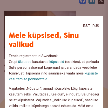
Facebook
LinkedI
X
EST
RUS
Meie küpsised, Sinu
valikud
Eestis registreeritud Swedbanki
Grupi
üksused
kasutavad
küpsiseid
(cookies), et pakkuda
Foto autor: Jake Farra
Sulle personaalsemat kogemust ja parandada veebilehe
Aegub: 31.12.2075
toimivust. Täpsema info saamiseks vaata meie
küpsiste
kasutamise põhimõtteid
.
Vajutades „Nõustun“, annad nõusoleku kõigi küpsiste
kasutamiseks. Vajutades „Keeldun“, ei nõustu Sa ühegagi
neist küpsistest. Vajutades „Valin ise küpsised“, saad ise
valida, milliste küpsistega soovid nõustuda. Võid oma