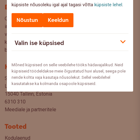
küpsiste nõusoleku igal ajal tagasi võtta
küpsiste lehel
.
Blogi
Oled Swedbanki blogi lehel, kus pakume lugejaile huvitavat
Nõustun
Keeldun
infot ja kasulikke nõuandeid, et saaksite teha kaalutud
valikuid oma rahaasjade korraldamisel. Ootame väga teie
Valin ise küpsised
küsimusi, ettepanekuid ja arvamusi, millistel teemadel siit
blogist lugeda sooviksite: meedia@swedbank.ee.
Mõned küpsised on selle veebilehe tööks hädavajalikud. Neid
Kontakt
küpsiseid töödeldakse meie õigustatud huvi alusel, seega pole
nende kohta vaja kasutaja nõusolekut. Sellel veebilehel
Swedbank AS
kasutatakse ka kolmanda osapoole küpsiseid.
Liivalaia 34
15040 Tallinn, Estonia
6310 310
Meediale ja partneritele
Tooted
Kodulaenud