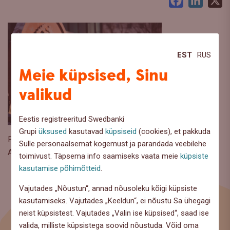
Facebook
LinkedI
X
EST
RUS
Meie küpsised, Sinu
valikud
Eestis registreeritud Swedbanki
Grupi
üksused
kasutavad
küpsiseid
(cookies), et pakkuda
Foto autor: Jake Farra
Sulle personaalsemat kogemust ja parandada veebilehe
Aegub: 31.12.2075
toimivust. Täpsema info saamiseks vaata meie
küpsiste
kasutamise põhimõtteid
.
Vajutades „Nõustun“, annad nõusoleku kõigi küpsiste
kasutamiseks. Vajutades „Keeldun“, ei nõustu Sa ühegagi
neist küpsistest. Vajutades „Valin ise küpsised“, saad ise
valida, milliste küpsistega soovid nõustuda. Võid oma