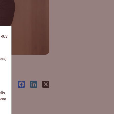
RUS
ies),
Facebook
LinkedIn
X
lin
 oma