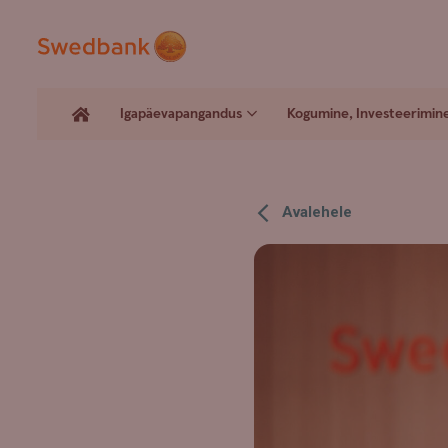
Igapäevapangandus
Kogumine, Investeerimin
Avalehele