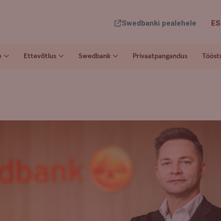
Swedbanki pealehele
ES
e
Ettevõtlus
Swedbank
Privaatpangandus
Tööst