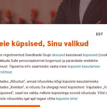
EST
ie küpsised, Sinu valikud
is registreeritud Swedbanki Grupi
üksused
kasutavad
küpsiseid
(cook
akkuda Sulle personaalsemat kogemust ja parandada veebilehe
ivust. Täpsema info saamiseks vaata meie
küpsiste kasutamise
mõtteid
.
älehto
19. sept 2025
tades „Nõustun“, annad nõusoleku kõigi küpsiste kasutamiseks.
tades „Keeldun“, ei nõustu Sa ühegagi neist küpsistest. Vajutades „Va
küpsised“, saad ise valida, milliste küpsistega soovid nõustuda. Võid
iste nõusoleku igal ajal tagasi võtta
küpsiste lehel
.