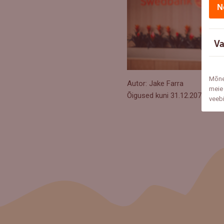
N
Va
Mõne
Autor: Jake Farra
meie 
Õigused kuni 31.12.2075
veeb