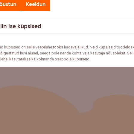
õustun
Keeldun
lin ise küpsised
d küpsised on selle veebilehe tööks hädavajalikud. Neid küpsiseid töödelda
õigustatud huvi alusel, seega pole nende kohta vaja kasutaja nõusolekut. Sell
ilehel kasutatakse ka kolmanda osapoole küpsiseid.