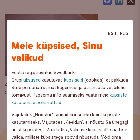
Facebook
LinkedI
X
EST
RUS
Meie küpsised, Sinu
valikud
Eestis registreeritud Swedbanki
Grupi
üksused
kasutavad
küpsiseid
(cookies), et pakkuda
Autor: Jake Farra
Sulle personaalsemat kogemust ja parandada veebilehe
Õigused kuni 31.12.2075
toimivust. Täpsema info saamiseks vaata meie
küpsiste
kasutamise põhimõtteid
.
Vajutades „Nõustun“, annad nõusoleku kõigi küpsiste
kasutamiseks. Vajutades „Keeldun“, ei nõustu Sa ühegagi
neist küpsistest. Vajutades „Valin ise küpsised“, saad ise
valida, milliste küpsistega soovid nõustuda. Võid oma