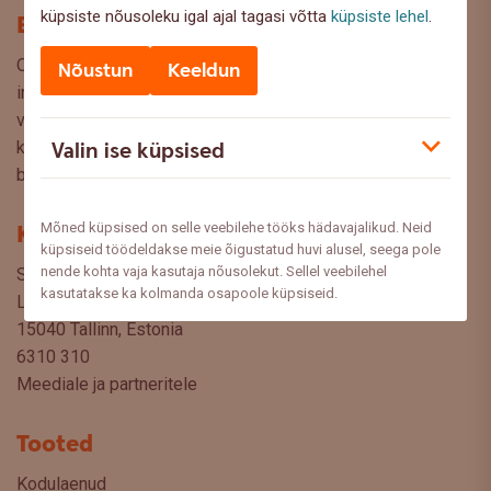
küpsiste nõusoleku igal ajal tagasi võtta
küpsiste lehel
.
Blogi
Oled Swedbanki blogi lehel, kus pakume lugejaile huvitavat
Nõustun
Keeldun
infot ja kasulikke nõuandeid, et saaksite teha kaalutud
valikuid oma rahaasjade korraldamisel. Ootame väga teie
Valin ise küpsised
küsimusi, ettepanekuid ja arvamusi, millistel teemadel siit
blogist lugeda sooviksite: meedia@swedbank.ee.
Mõned küpsised on selle veebilehe tööks hädavajalikud. Neid
Kontakt
küpsiseid töödeldakse meie õigustatud huvi alusel, seega pole
nende kohta vaja kasutaja nõusolekut. Sellel veebilehel
Swedbank AS
kasutatakse ka kolmanda osapoole küpsiseid.
Liivalaia 34
15040 Tallinn, Estonia
6310 310
Meediale ja partneritele
Tooted
Kodulaenud