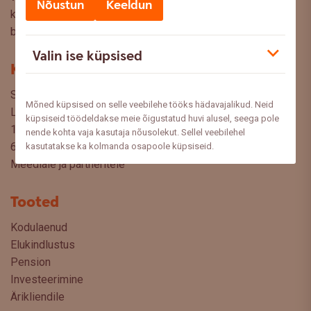
Nõustun
Keeldun
küsimusi, ettepanekuid ja arvamusi, millistel teemadel siit
blogist lugeda sooviksite: meedia@swedbank.ee.
Valin ise küpsised
Kontakt
Swedbank AS
Mõned küpsised on selle veebilehe tööks hädavajalikud. Neid
Liivalaia 34
küpsiseid töödeldakse meie õigustatud huvi alusel, seega pole
15040 Tallinn, Estonia
nende kohta vaja kasutaja nõusolekut. Sellel veebilehel
6310 310
kasutatakse ka kolmanda osapoole küpsiseid.
Meediale ja partneritele
Tooted
Kodulaenud
Elukindlustus
Pension
Investeerimine
Ärikliendile