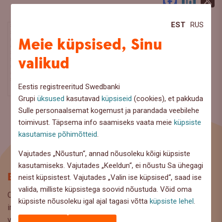
Facebook
LinkedI
X
EST
RUS
Meie küpsised, Sinu
valikud
Eestis registreeritud Swedbanki
Grupi
üksused
kasutavad
küpsiseid
(cookies), et pakkuda
Sulle personaalsemat kogemust ja parandada veebilehe
toimivust. Täpsema info saamiseks vaata meie
küpsiste
kasutamise põhimõtteid
.
Vajutades „Nõustun“, annad nõusoleku kõigi küpsiste
kasutamiseks. Vajutades „Keeldun“, ei nõustu Sa ühegagi
Blogi
neist küpsistest. Vajutades „Valin ise küpsised“, saad ise
valida, milliste küpsistega soovid nõustuda. Võid oma
Oled Swedbanki blogi lehel, kus pakume lugejaile huvitavat
küpsiste nõusoleku igal ajal tagasi võtta
küpsiste lehel
.
infot ja kasulikke nõuandeid, et saaksite teha kaalutud
valikuid oma rahaasjade korraldamisel. Ootame väga teie