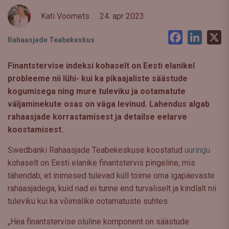
Kati Voomets
24. apr 2023
Facebook
LinkedI
X
Rahaasjade Teabekeskus
Finantstervise indeksi kohaselt on Eesti elanikel
probleeme nii lühi- kui ka pikaajaliste säästude
kogumisega ning mure tuleviku ja ootamatute
väljaminekute osas on väga levinud. Lahendus algab
rahaasjade korrastamisest ja detailse eelarve
koostamisest.
Swedbanki Rahaasjade Teabekeskuse koostatud
uuringu
kohaselt on Eesti elanike finantstervis pingeline, mis
tähendab, et inimesed tulevad küll toime oma igapäevaste
rahaasjadega, kuid nad ei tunne end turvaliselt ja kindlalt nii
tuleviku kui ka võimalike ootamatuste suhtes.
„Hea finantstervise oluline komponent on säästude