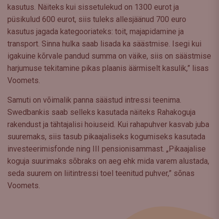
kasutus. Näiteks kui sissetulekud on 1300 eurot ja
püsikulud 600 eurot, siis tuleks allesjäänud 700 euro
kasutus jagada kategooriateks: toit, majapidamine ja
transport. Sinna hulka saab lisada ka säästmise. Isegi kui
igakuine kõrvale pandud summa on väike, siis on säästmise
harjumuse tekitamine pikas plaanis äärmiselt kasulik,” lisas
Voomets.
Samuti on võimalik panna säästud intressi teenima.
Swedbankis saab selleks kasutada näiteks Rahakoguja
rakendust ja tähtajalisi hoiuseid. Kui rahapuhver kasvab juba
suuremaks, siis tasub pikaajaliseks kogumiseks kasutada
investeerimisfonde ning III pensionisammast. „Pikaajalise
koguja suurimaks sõbraks on aeg ehk mida varem alustada,
seda suurem on liitintressi toel teenitud puhver,” sõnas
Voomets.