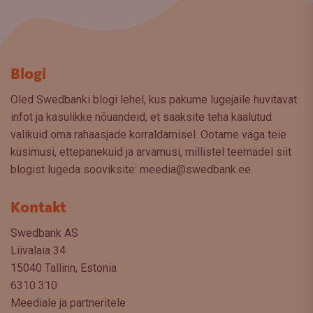
Blogi
Oled Swedbanki blogi lehel, kus pakume lugejaile huvitavat
infot ja kasulikke nõuandeid, et saaksite teha kaalutud
valikuid oma rahaasjade korraldamisel. Ootame väga teie
küsimusi, ettepanekuid ja arvamusi, millistel teemadel siit
blogist lugeda sooviksite: meedia@swedbank.ee.
Kontakt
Swedbank AS
Liivalaia 34
15040 Tallinn, Estonia
6310 310
Meediale ja partneritele