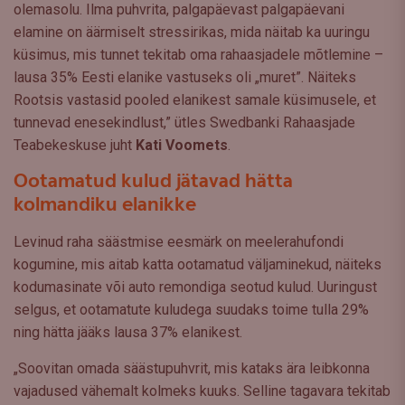
olemasolu. Ilma puhvrita, palgapäevast palgapäevani
elamine on äärmiselt stressirikas, mida näitab ka uuringu
küsimus, mis tunnet tekitab oma rahaasjadele mõtlemine –
lausa 35% Eesti elanike vastuseks oli „muret”. Näiteks
Rootsis vastasid pooled elanikest samale küsimusele, et
tunnevad enesekindlust,” ütles Swedbanki Rahaasjade
Teabekeskuse juht
Kati Voomets
.
Ootamatud kulud jätavad hätta
kolmandiku elanikke
Levinud raha säästmise eesmärk on meelerahufondi
kogumine, mis aitab katta ootamatud väljaminekud, näiteks
kodumasinate või auto remondiga seotud kulud. Uuringust
selgus, et ootamatute kuludega suudaks toime tulla 29%
ning hätta jääks lausa 37% elanikest.
„Soovitan omada säästupuhvrit, mis kataks ära leibkonna
vajadused vähemalt kolmeks kuuks. Selline tagavara tekitab