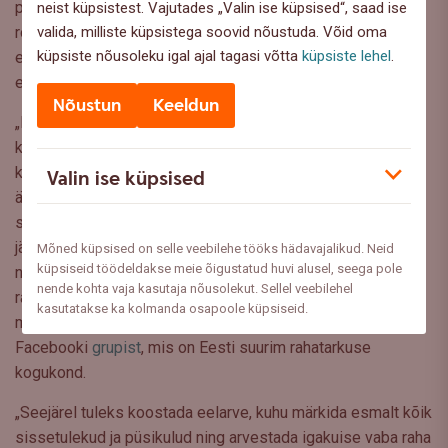
planeerivad oma rahaasju vaid 44% Eesti elanikest. Kõige
neist küpsistest. Vajutades „Valin ise küpsised“, saad ise
valida, milliste küpsistega soovid nõustuda. Võid oma
rohkem analüüsivad väljaminekuid 30-39-aastased Eesti
küpsiste nõusoleku igal ajal tagasi võtta
küpsiste lehel
.
elanikud ja pensionärid. Üldse ei planeeri oma rahaasju 7%
elanikest.
Nõustun
Keeldun
„Eelarve planeerimine on esimene samm rahaasjade
kontrolli alla saamiseks. See võib alguses tunduda
keeruline, eriti kui tundub, et kogu sissetulek kulub nagunii
Valin ise küpsised
ära. Samas aitab oma väljaminekute analüüsimine leida
sageli kokkuhoiukohti,” ütles Voomets. Väljaminekute
jälgimist saab teha tavapärases Exceli tabelis või kasutada
Mõned küpsised on selle veebilehe tööks hädavajalikud. Neid
küpsiseid töödeldakse meie õigustatud huvi alusel, seega pole
näiteks pangaäpis või internetipangas olevat eelarve
nende kohta vaja kasutaja nõusolekut. Sellel veebilehel
rakendust. Ideid, kuidas eelarvet plaanida, raha säästa ja
kasutatakse ka kolmanda osapoole küpsiseid.
meelerahufondi koguda, leiab ka Kogumispäeviku
Facebooki
grupist
, mis on Eesti suurim rahatarkuse
kogukond.
„Seejärel tuleks koostada eelarve, kuhu märkida esmalt kõik
sissetulekud ja püsikulud ning arvestada igakuise vaba raha