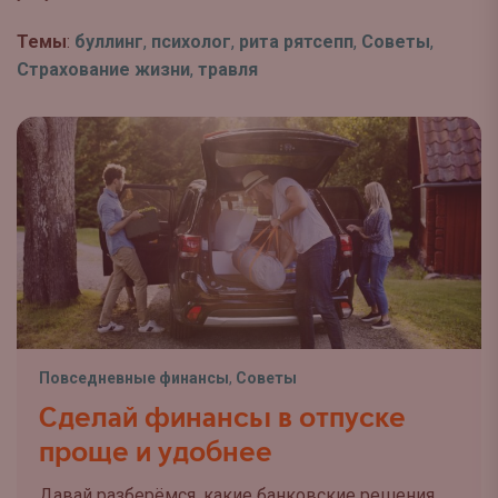
Темы
:
буллинг
,
психолог
,
рита рятсепп
,
Советы
,
Страхование жизни
,
травля
Повседневные финансы
,
Советы
Сделай финансы в отпуске
проще и удобнее
Давай разберёмся, какие банковские решения