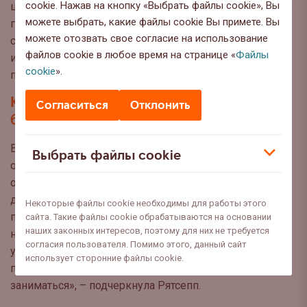
cookie. Нажав на кнопку «Выбрать файлы cookie», Вы
школу. Тогда родитель может очень осторожно начать
можете выбрать, какие файлы cookie Вы примете. Вы
говорить об этом с ребенком. Тот может ответить не
можете отозвать свое согласие на использование
сразу, но при этом он почувствует, что им
файлов cookie в любое время на странице «
Файлы
интересуются. Возможно, чуть позже он сможет
cookie
».
поделиться проблемой», – посоветовала психолог.
Каковы могут быть последствия
Согласиться
Отклонить
буллинга?
В зависимости от ситуации последствия могут быть
Выбрать файлы cookie
очень серьёзными. «Если этим не заниматься, не
обсуждать проблему, то при самом черном сценарии
дело может дойти до самоубийства, депрессии,
Некоторые файлы cookie необходимы для работы этого
психологической травмы на всю жизнь,
сайта. Такие файлы cookie обрабатываются на основании
наших законных интересов, поэтому для них не требуется
неспособности создавать отношения, ведь человек
согласия пользователя. Помимо этого, данный сайт
уже не сможет кому-то доверять. И это лишний раз
использует сторонние файлы cookie.
показывает, что такими вопросами нужно
заниматься», – подчеркнула Рятсепп.