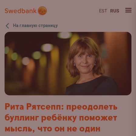
EST
RUS
На главную страницу
Рита Рятсепп: преодолеть
буллинг ребёнку поможет
мысль, что он не один