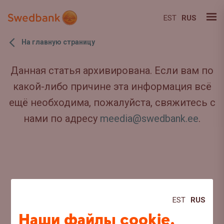
EST
RUS
На главную страницу
Данная статья архивирована. Если вам по
какой-либо причине эта информация всё
ещё необходима, пожалуйста, свяжитесь с
нами по адресу
meedia@swedbank.ee
.
EST
RUS
Наши файлы cookie,