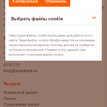
Согласиться
Отклонить
советы, чтобы Вы могли сделать осознанный выбор
при управлении своими финансами. Мы с нетерпением
ждём Ваших вопросов, предложений и мнений по
Выбрать файлы cookie
темам, которые Вы хотели бы прочитать в этом блоге:
blog@swedbank.ee
.
Некоторые файлы cookie необходимы для работы этого
Контакт
сайта. Такие файлы cookie обрабатываются на основании
наших законных интересов, поэтому для них не требуется
Swedbank AS
согласия пользователя. Помимо этого, данный сайт
Liivalaia 34
использует сторонние файлы cookie.
15040 Tallinn, Estonia
6310 310
blogi@swedbank.ee
Услуги
Жилищный кредит
Лизинг
Страхование жилья