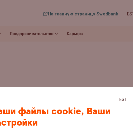
На главную страницу Swedbank
ES
Предпринимательство
Карьера
EST
аши файлы cookie, Ваши
астройки