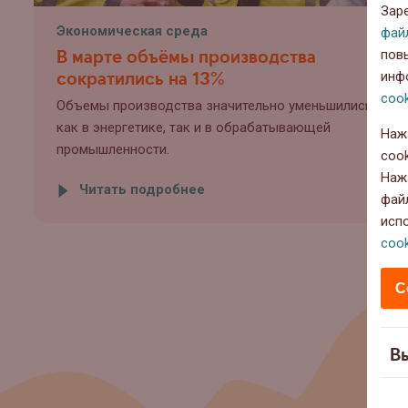
Зар
Экономическая среда
фай
В марте объёмы производства
пов
сократились на 13%
инф
cook
Объемы производства значительно уменьшились
как в энергетике, так и в обрабатывающей
Наж
промышленности.
cook
Наж
Читать подробнее
фай
исп
cook
С
В