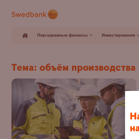
Повседневные финансы
Инвестирование
Тема: объём производства
Н
н