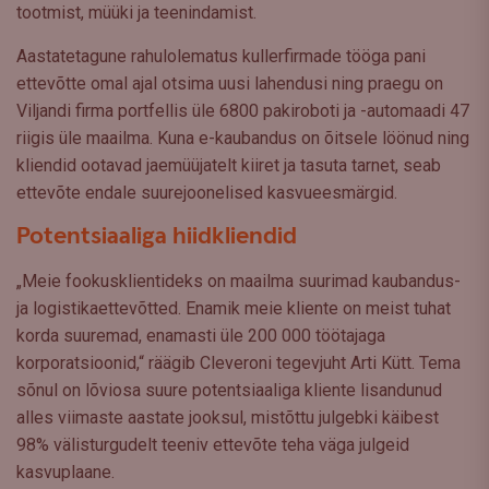
tootmist, müüki ja teenindamist.
Aastatetagune rahulolematus kullerfirmade tööga pani
ettevõtte omal ajal otsima uusi lahendusi ning praegu on
Viljandi firma portfellis üle 6800 pakiroboti ja -automaadi 47
riigis üle maailma. Kuna e-kaubandus on õitsele löönud ning
kliendid ootavad jaemüüjatelt kiiret ja tasuta tarnet, seab
ettevõte endale suurejoonelised kasvueesmärgid.
Potentsiaaliga hiidkliendid
„Meie fookusklientideks on maailma suurimad kaubandus-
ja logistikaettevõtted. Enamik meie kliente on meist tuhat
korda suuremad, enamasti üle 200 000 töötajaga
korporatsioonid,“ räägib Cleveroni tegevjuht Arti Kütt. Tema
sõnul on lõviosa suure potentsiaaliga kliente lisandunud
alles viimaste aastate jooksul, mistõttu julgebki käibest
98% välisturgudelt teeniv ettevõte teha väga julgeid
kasvuplaane.