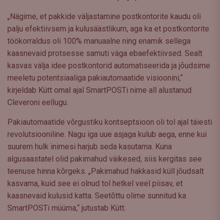
„Nägime, et pakkide väljastamine postkontorite kaudu oli
palju efektiivsem ja kulusäästlikum, aga ka et postkontorite
töökorraldus oli 100% manuaalne ning enamik sellega
kaasnevaid protsesse samuti väga ebaefektiivsed. Sealt
kasvas välja idee postkontorid automatiseerida ja jõudsime
meeletu potentsiaaliga pakiautomaatide visioonini,“
kirjeldab Kütt omal ajal SmartPOSTi nime all alustanud
Cleveroni eellugu.
Pakiautomaatide võrgustiku kontseptsioon oli tol ajal täiesti
revolutsiooniline. Nagu iga uue asjaga kulub aega, enne kui
suurem hulk inimesi harjub seda kasutama. Kuna
algusaastatel olid pakimahud väikesed, siis kergitas see
teenuse hinna kõrgeks. „Pakimahud hakkasid küll jõudsalt
kasvama, kuid see ei olnud tol hetkel veel piisav, et
kaasnevaid kulusid katta. Seetõttu olime sunnitud ka
SmartPOSTi müüma,“ jutustab Kütt.