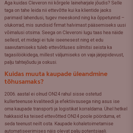
Aga kuidas Cleveron nii kõrgele laineharjale jõudis? Selle
taga on tahe leida nii ettevõtte kui ka klientide jaoks
parimaid lahendusi, tugev meeskond ning ka õppetunnid –
olukorrad, mis sundisid firmat halvimast pääsemiseks uusi
võimalusi otsima. Seega on Cleveroni lugu taas hea näide
sellest, et midagi ei tule iseenesest ning et edu
saavutamiseks tuleb ettevõtluses silmitsi seista ka
tagasilöökidega, millest väljumiseks on vaja järjepidevust,
palju tahtejõudu ja oskusi.
Kuidas muuta kaupade üleandmine
tõhusamaks?
2006. aastal ei olnud ON24 rahul sisse ostetud
kullerteenuse kvaliteedi ja efektiivsusega ning asus ise
oma kaupade transporti ja logistikat korraldama. Ühel hetkel
hakkasid ka teised ettevõtted ON24 poole pöörduma, et
seda teenust neilt osta. Kaupade kohaletoimetamise
automatiseerimises näis olevat palju potentsiaali.