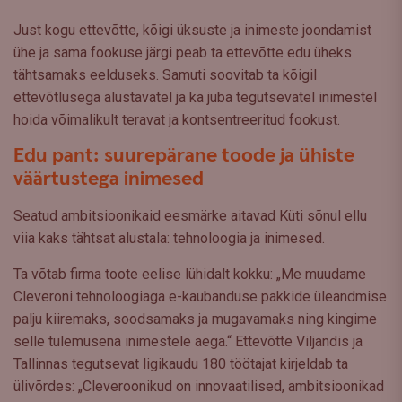
Just kogu ettevõtte, kõigi üksuste ja inimeste joondamist
ühe ja sama fookuse järgi peab ta ettevõtte edu üheks
tähtsamaks eelduseks. Samuti soovitab ta kõigil
ettevõtlusega alustavatel ja ka juba tegutsevatel inimestel
hoida võimalikult teravat ja kontsentreeritud fookust.
Edu pant: suurepärane toode ja ühiste
väärtustega inimesed
Seatud ambitsioonikaid eesmärke aitavad Küti sõnul ellu
viia kaks tähtsat alustala: tehnoloogia ja inimesed.
Ta võtab firma toote eelise lühidalt kokku: „Me muudame
Cleveroni tehnoloogiaga e-kaubanduse pakkide üleandmise
palju kiiremaks, soodsamaks ja mugavamaks ning kingime
selle tulemusena inimestele aega.“ Ettevõtte Viljandis ja
Tallinnas tegutsevat ligikaudu 180 töötajat kirjeldab ta
ülivõrdes: „Cleveroonikud on innovaatilised, ambitsioonikad