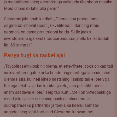
ja mentaliteedi ning eesmärgiga vallutada üheskoos maailm.
Meid ühendab tahe olla parim.“
Cleveroni juht lisab kindlalt: „Oleme juba praegu oma
segmendi innovatsiooni ja kvaliteedi liider ning meie
eesmärk on sama positsiooni hoida. Selle jaoks
investeerime iga aasta tootearendusse, mille kallal töötab
ligi 60 inimest.“
Panga tugi ka raskel ajal
„Tavapäraselt kipub nii olema, et ettevõtete jaoks on kapitali
nii investeeringute kui ka heade tingimustega laenude näol
olemas siis, kui neil läheb hästi ning lisakapitali ei ole vaja.
Kui aga tekib vajadus kapitali järele, siis pahatihti seda
enam saadaval ei ole,“ selgitab Kütt. „Meil on Swedbankiga
olnud pikaajaline suhe ning pank on olnud meile
suurepäraseks partneriks ja toeks ka keerulisematel
aegadel ning igati toetanud Cleveroni kasvamisel