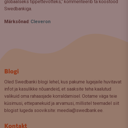
globaalseks tippettevõtteks,“ kommenteerib ta koostööd
Swedbankiga.
Märksõnad
:
Cleveron
Blogi
Oled Swedbanki blogi lehel, kus pakume lugejaile huvitavat
infot ja kasulikke nõuandeid, et saaksite teha kaalutud
valikuid oma rahaasjade korraldamisel. Ootame väga teie
küsimusi, ettepanekuid ja arvamusi, millistel teemadel siit
blogist lugeda sooviksite: meedia@swedbank.ee.
Kontakt