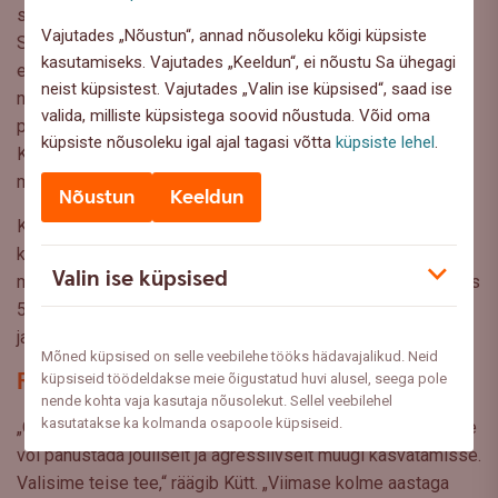
saime jala USA ühe suurema jaeketi Walmarti ukse vahele.
Vajutades „Nõustun“, annad nõusoleku kõigi küpsiste
See on teadupärast maailma suurim, 2,2 miljoni töötajaga
kasutamiseks. Vajutades „Keeldun“, ei nõustu Sa ühegagi
ettevõte. Koostöös Walmartiga õnnestus meil müügitulu
neist küpsistest. Vajutades „Valin ise küpsised“, saad ise
nelja aastaga kasvatada 20 korda ning müüsime ja
valida, milliste küpsistega soovid nõustuda. Võid oma
paigaldasime USAsse mõne aastaga 1500 pakirobotit.
küpsiste nõusoleku igal ajal tagasi võtta
küpsiste lehel
.
Kogu meie fookus läks sellele, et selle meeletu kasvu ja
mahtudega kaasa minna.“
Nõustun
Keeldun
Kuid 2020. aastal realiseerus ühe kliendi risk juba teist
korda: Walmart peatas tellimused, müügitulu kukkus 66
Valin ise küpsised
miljonilt eurolt 13 peale ja 12 miljonit eurot kasumit asendus
5-miljonise kahjumiga. Lisandus ka koroonakriis. Ettevõtte
jaoks algasid väga keerulised ajad.
Mõned küpsised on selle veebilehe tööks hädavajalikud. Neid
Raskuste kiuste uus tõus
küpsiseid töödeldakse meie õigustatud huvi alusel, seega pole
nende kohta vaja kasutaja nõusolekut. Sellel veebilehel
kasutatakse ka kolmanda osapoole küpsiseid.
„Oli raske dilemma, kas tõmmata ettevõtet ka 80% koomale
või panustada jõuliselt ja agressiivselt müügi kasvatamisse.
Valisime teise tee,“ räägib Kütt. „Viimase kolme aastaga