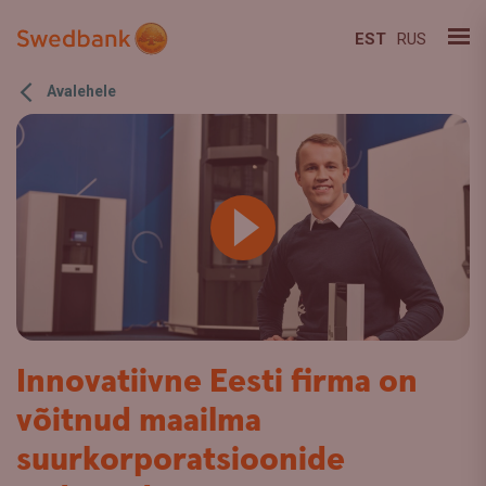
EST
RUS
Avalehele
Innovatiivne Eesti firma on
võitnud maailma
suurkorporatsioonide