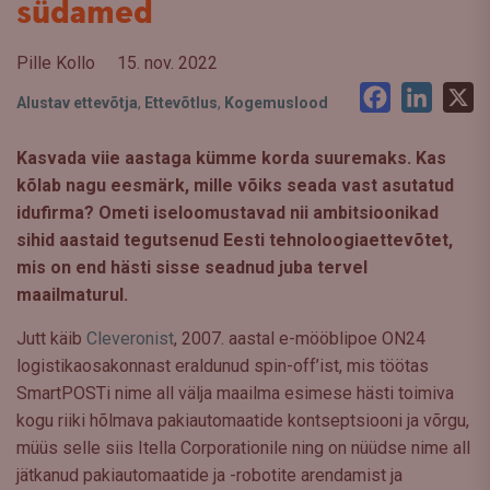
südamed
Pille Kollo
15. nov. 2022
Facebook
LinkedI
X
Alustav ettevõtja
,
Ettevõtlus
,
Kogemuslood
Kasvada viie aastaga kümme korda suuremaks. Kas
kõlab nagu eesmärk, mille võiks seada vast asutatud
idufirma? Ometi iseloomustavad nii ambitsioonikad
sihid aastaid tegutsenud Eesti tehnoloogiaettevõtet,
mis on end hästi sisse seadnud juba tervel
maailmaturul.
Jutt käib
Cleveronist
, 2007. aastal e-mööblipoe ON24
logistikaosakonnast eraldunud spin-off’ist, mis töötas
SmartPOSTi nime all välja maailma esimese hästi toimiva
kogu riiki hõlmava pakiautomaatide kontseptsiooni ja võrgu,
müüs selle siis Itella Corporationile ning on nüüdse nime all
jätkanud pakiautomaatide ja -robotite arendamist ja