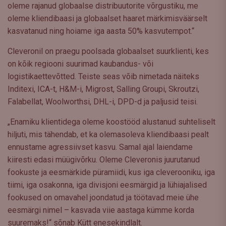
oleme rajanud globaalse distribuutorite võrgustiku, me
oleme kliendibaasi ja globaalset haaret märkimisväärselt
kasvatanud ning hoiame iga aasta 50% kasvutempot.“
Cleveronil on praegu poolsada globaalset suurklienti, kes
on kõik regiooni suurimad kaubandus- või
logistikaettevõtted. Teiste seas võib nimetada näiteks
Inditexi, ICA-t, H&M-i, Migrost, Salling Groupi, Skroutzi,
Falabellat, Woolworthsi, DHL-i, DPD-d ja paljusid teisi.
„Enamiku klientidega oleme koostööd alustanud suhteliselt
hiljuti, mis tähendab, et ka olemasoleva kliendibaasi pealt
ennustame agressiivset kasvu. Samal ajal laiendame
kiiresti edasi müügivõrku. Oleme Cleveronis juurutanud
fookuste ja eesmärkide püramiidi, kus iga cleverooniku, iga
tiimi, iga osakonna, iga divisjoni eesmärgid ja lühiajalised
fookused on omavahel joondatud ja töötavad meie ühe
eesmärgi nimel – kasvada viie aastaga kümme korda
suuremaks!“ sõnab Kütt enesekindlalt.