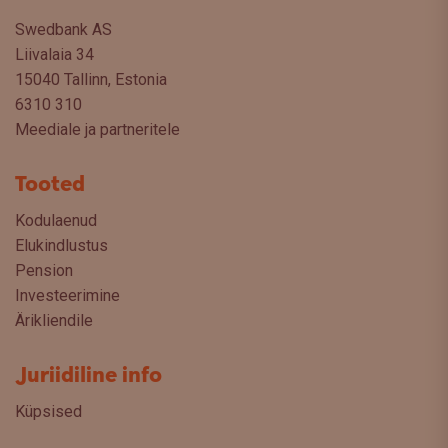
Swedbank AS
Liivalaia 34
15040 Tallinn, Estonia
6310 310
Meediale ja partneritele
Tooted
Kodulaenud
Elukindlustus
Pension
Investeerimine
Ärikliendile
Juriidiline info
Küpsised