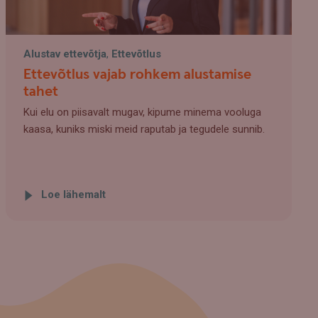
Alustav ettevõtja
,
Ettevõtlus
Ettevõtlus vajab rohkem alustamise
tahet
Kui elu on piisavalt mugav, kipume minema vooluga
kaasa, kuniks miski meid raputab ja tegudele sunnib.
Loe lähemalt