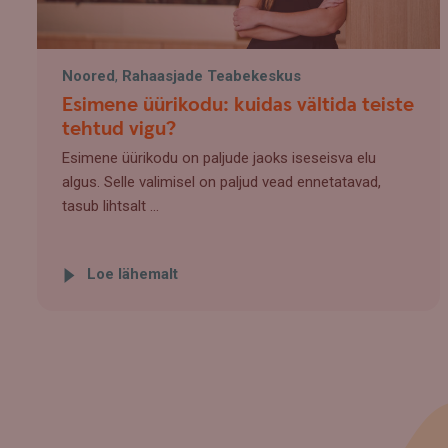
Noored
,
Rahaasjade Teabekeskus
Esimene üürikodu: kuidas vältida teiste
tehtud vigu?
Esimene üürikodu on paljude jaoks iseseisva elu
algus. Selle valimisel on paljud vead ennetatavad,
tasub lihtsalt ...
Loe lähemalt