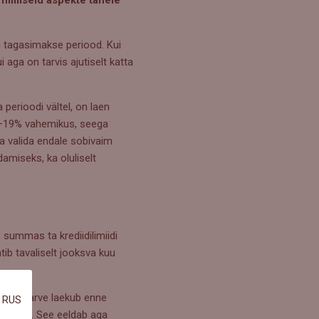
u tagasimakse periood. Kui
 aga on tarvis ajutiselt katta
erioodi vältel, on laen
14–19% vahemikus, seega
a valida endale sobivaim
amiseks, ka oluliselt
s summas ta krediidilimiidi
tib tavaliselt jooksva kuu
suurem arve laekub enne
RUS
 maksta. See eeldab aga