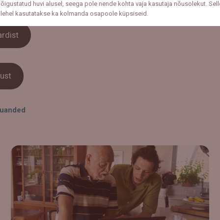
, kuidas luua endale tugevam rahaline turvavõrk.
õigustatud huvi alusel, seega pole nende kohta vaja kasutaja nõusolekut. Sell
ilehel kasutatakse ka kolmanda osapoole küpsiseid.
ardist
ust
uanded