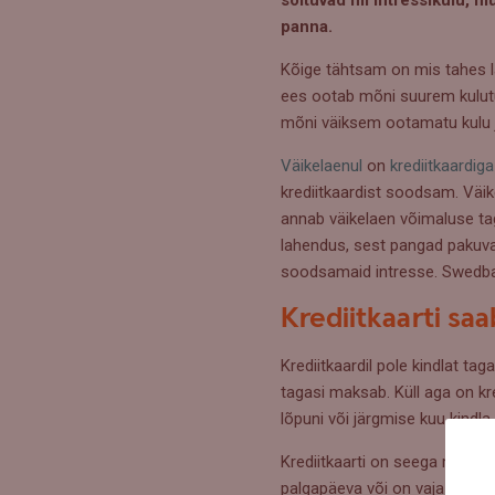
panna.
Kõige tähtsam on mis tahes la
ees ootab mõni suurem kulutus,
mõni väiksem ootamatu kulu ja
Väikelaenul
on
krediitkaardiga
krediitkaardist soodsam. Väik
annab väikelaen võimaluse ta
lahendus, sest pangad pakuvad
soodsamaid intresse. Swedb
Krediitkaarti saa
Krediitkaardil pole kindlat ta
tagasi maksab. Küll aga on kre
lõpuni või järgmise kuu kindla
Krediitkaarti on seega mugav 
palgapäeva või on vaja teha 