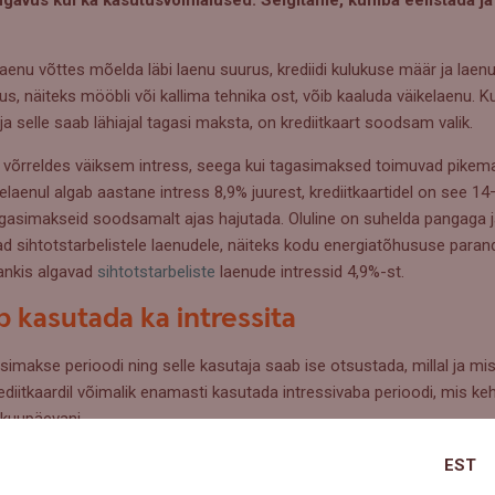
enu võttes mõelda läbi laenu suurus, krediidi kulukuse määr ja laen
 näiteks mööbli või kallima tehnika ost, võib kaaluda väikelaenu. Kui
 selle saab lähiajal tagasi maksta, on krediitkaart soodsam valik.
võrreldes väiksem intress, seega kui tagasimaksed toimuvad pikema p
elaenul algab aastane intress 8,9% juurest, krediitkaartidel on see 
gasimakseid soodsamalt ajas hajutada. Oluline on suhelda pangaga j
 sihtotstarbelistele laenudele, näiteks kodu energiatõhususe parand
ankis algavad
sihtotstarbeliste
laenude intressid 4,9%-st.
b kasutada ka intressita
gasimakse perioodi ning selle kasutaja saab ise otsustada, millal ja mi
diitkaardil võimalik enamasti kasutada intressivaba perioodi, mis keh
 kuupäevani.
kasutada just lühiajaliste kulude katmiseks, näiteks kui ootamatult 
EST
ost, millele kulunud summa saab kohe järgmise sissetulekuga tagasi