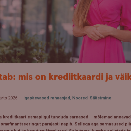
tab: mis on krediitkaardi ja vä
ärts 2026
Igapäevased rahaasjad
,
Noored
,
Säästmine
 ja krediitkaart esmapilgul tunduda sarnased – mõlemad annava
i omafinantseeringut parajasti napib. Sellega aga sarnasused pii
mugavus kui ka kasutusvõimalused. Selgitame, kumba eelistada ja 