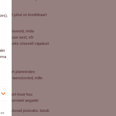
Sellisel juhul on krediitkaart
ies),
 kaasa hüvesid, mida
õi varguse eest, või
nu võtmiseks otseselt vajadust
lin
 oma
g eelarvet planeerides
aart on laenutooted, mille
kolme kuni kuue kuu
 keerulisematel aegadel.
kulud muutuvad püsivaks, tasub
kse