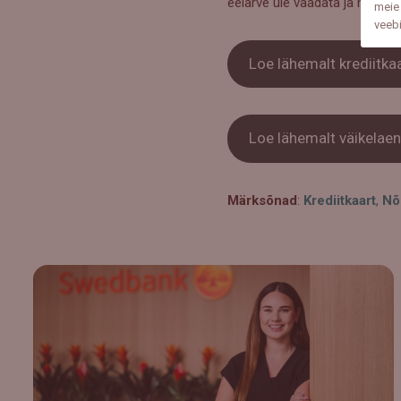
eelarve üle vaadata ja mõelda
meie 
veeb
Loe lähemalt krediitka
Loe lähemalt väikelaen
Märksõnad
:
Krediitkaart
,
Nõ