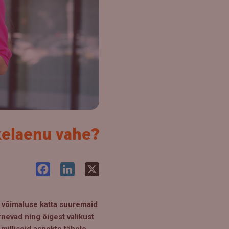
ikelaenu vahe?
Facebook
LinkedIn
X
d võimaluse katta suuremaid
rnevad ning õigest valikust
milliseid aspekte tähele