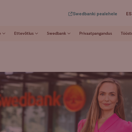
Swedbanki pealehele
ES
e
Ettevõtlus
Swedbank
Privaatpangandus
Tööst