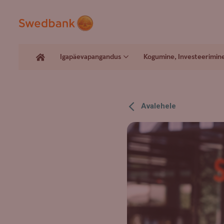
Igapäevapangandus
Kogumine, Investeerimin
Avalehele