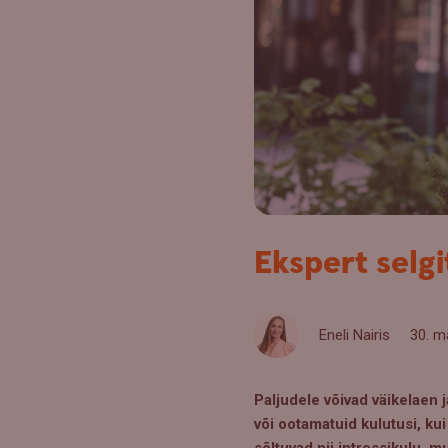
Ekspert selgi
Eneli Nairis
30. m
Paljudele võivad väikelaen
või ootamatuid kulutusi, ku
sõltuvad nii intressikulu, 