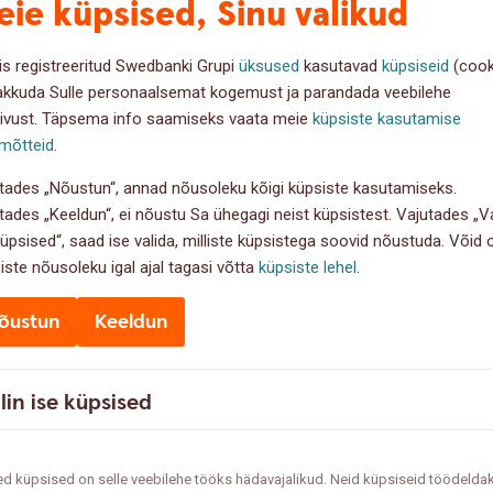
ie küpsised, Sinu valikud
silükkamise korral muudab intress laenu kallimaks.
siis saab krediitkaarti kasutada ka nii, et intressi ei pea üldse tasuma. 
is registreeritud Swedbanki Grupi
üksused
kasutavad
küpsiseid
(cook
valik.
akkuda Sulle personaalsemat kogemust ja parandada veebilehe
ivust. Täpsema info saamiseks vaata meie
küpsiste kasutamise
igapäevaseks maksevahendiks, kuna üldjuhul annavad pangad nendega
mõtteid
.
 ostukindlustus, mis kaitseb suuremaid oste ootamatute kahjustuste v
vatunnet välismaal. Seega võib krediitkaarti kasutada ka siis, kui lae
tades „Nõustun“, annad nõusoleku kõigi küpsiste kasutamiseks.
, et krediitkaarti kasutades mõistetaks, millal tuleb maksta intressi.
tades „Keeldun“, ei nõustu Sa ühegagi neist küpsistest. Vajutades „Va
küpsised“, saad ise valida, milliste küpsistega soovid nõustuda. Võid
itab ootamatuste vastu
iste nõusoleku igal ajal tagasi võtta
küpsiste lehel
.
iitkaart võivad aidata kulusid katta, tasub siiski mõelda ennetavalt nin
õustun
Keeldun
n keerulisem ette näha. Samuti tasub mõista, et väikelaen ja krediitk
äiteks siis, kui taotleda kodulaenu.
lin ise küpsised
 vastu on meelerahufond ehk rahaline puhver, mis katab vähemalt 
e valida, kas üldse laenu võtta, ja aitab säilitada rahuliku meele ka
ised, aga vaid siis, kui neid kasutada teadlikult. Kui aga ootamatud 
d küpsised on selle veebilehe tööks hädavajalikud. Neid küpsiseid töödelda