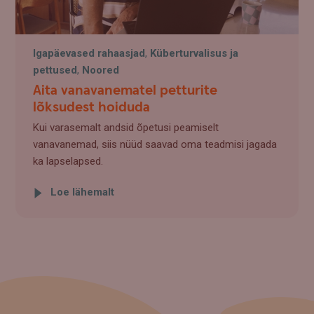
Igapäevased rahaasjad
,
Küberturvalisus ja
pettused
,
Noored
Aita vanavanematel petturite
lõksudest hoiduda
Kui varasemalt andsid õpetusi peamiselt
vanavanemad, siis nüüd saavad oma teadmisi jagada
ka lapselapsed.
Loe lähemalt