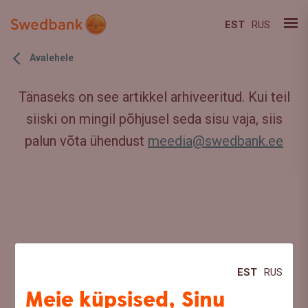
EST
RUS
Avalehele
Tänaseks on see artikkel arhiveeritud. Kui teil
siiski on mingil põhjusel seda sisu vaja, siis
palun võta ühendust
meedia@swedbank.ee
EST
RUS
Meie küpsised, Sinu