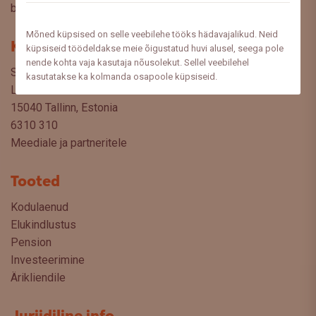
blogist lugeda sooviksite: meedia@swedbank.ee.
Mõned küpsised on selle veebilehe tööks hädavajalikud. Neid
Kontakt
küpsiseid töödeldakse meie õigustatud huvi alusel, seega pole
nende kohta vaja kasutaja nõusolekut. Sellel veebilehel
Swedbank AS
kasutatakse ka kolmanda osapoole küpsiseid.
Liivalaia 34
15040 Tallinn, Estonia
6310 310
Meediale ja partneritele
Tooted
Kodulaenud
Elukindlustus
Pension
Investeerimine
Ärikliendile