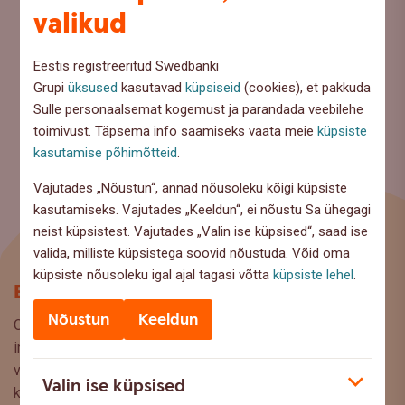
valikud
Eestis registreeritud Swedbanki
Grupi
üksused
kasutavad
küpsiseid
(cookies), et pakkuda
Sulle personaalsemat kogemust ja parandada veebilehe
toimivust. Täpsema info saamiseks vaata meie
küpsiste
kasutamise põhimõtteid
.
Vajutades „Nõustun“, annad nõusoleku kõigi küpsiste
kasutamiseks. Vajutades „Keeldun“, ei nõustu Sa ühegagi
neist küpsistest. Vajutades „Valin ise küpsised“, saad ise
valida, milliste küpsistega soovid nõustuda. Võid oma
küpsiste nõusoleku igal ajal tagasi võtta
küpsiste lehel
.
Blogi
Nõustun
Keeldun
Oled Swedbanki blogi lehel, kus pakume lugejaile huvitavat
infot ja kasulikke nõuandeid, et saaksite teha kaalutud
valikuid oma rahaasjade korraldamisel. Ootame väga teie
Valin ise küpsised
küsimusi, ettepanekuid ja arvamusi, millistel teemadel siit