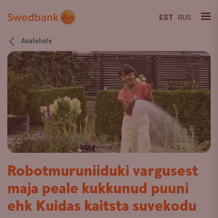
EST
RUS
Avalehele
Robotmuruniiduki vargusest
maja peale kukkunud puuni
ehk Kuidas kaitsta suvekodu