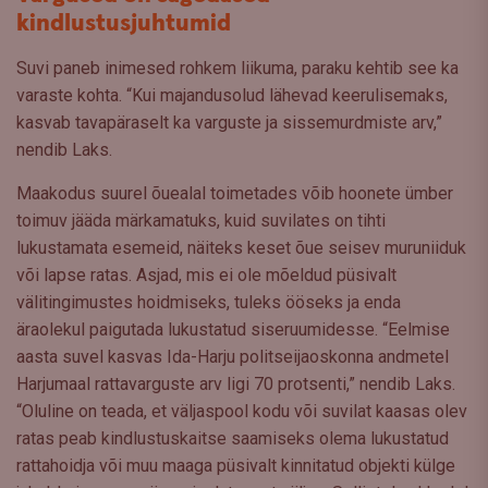
kindlustusjuhtumid
Suvi paneb inimesed rohkem liikuma, paraku kehtib see ka
varaste kohta. “Kui majandusolud lähevad keerulisemaks,
kasvab tavapäraselt ka varguste ja sissemurdmiste arv,”
nendib Laks.
Maakodus suurel õuealal toimetades võib hoonete ümber
toimuv jääda märkamatuks, kuid suvilates on tihti
lukustamata esemeid, näiteks keset õue seisev muruniiduk
või lapse ratas. Asjad, mis ei ole mõeldud püsivalt
välitingimustes hoidmiseks, tuleks ööseks ja enda
äraolekul paigutada lukustatud siseruumidesse. “Eelmise
aasta suvel kasvas Ida-Harju politseijaoskonna andmetel
Harjumaal rattavarguste arv ligi 70 protsenti,” nendib Laks.
“Oluline on teada, et väljaspool kodu või suvilat kaasas olev
ratas peab kindlustuskaitse saamiseks olema lukustatud
rattahoidja või muu maaga püsivalt kinnitatud objekti külge