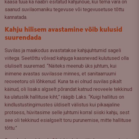
kaasa tuua ka naabri esitatud kahjunõue, kui tema vara on
saanud suvilaomaniku tegevuse või tegevusetuse tõttu
kannatada.
Kahju hilisem avastamine võib kulusid
suurendada
Suvilas ja maakodus avastatakse kahjujuhtumid sageli
viitega. Seetõttu võivad kahjuga kaasnevad kulutused olla
oluliselt suuremad. “Näiteks meenub üks juhtum, kui
inimene avastas suvilasse minnes, et sanitaarruumi
reoveetoru oli lõhkenud. Kuna ta ei olnud suvilas pikalt
käinud, oli lisaks algselt põrandat katnud reoveele tekkinud
ka ulatuslik hallituse kiht,” räägib Laks. “Kuigi hallitus on
kindlustustingimustes üldiselt välistus kui pikaajaline
protsess, hüvitasime selle juhtumi korral siiski kahju, sest
see oli tekkinud esialgselt toru purunemise, mitte hallituse
tõttu.”