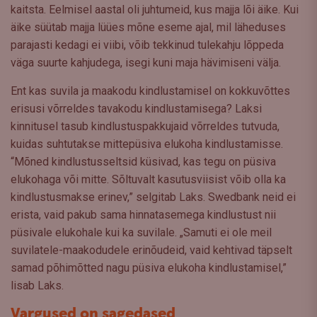
kaitsta. Eelmisel aastal oli juhtumeid, kus majja lõi äike. Kui
äike süütab majja lüües mõne eseme ajal, mil läheduses
parajasti kedagi ei viibi, võib tekkinud tulekahju lõppeda
väga suurte kahjudega, isegi kuni maja hävimiseni välja.
Ent kas suvila ja maakodu kindlustamisel on kokkuvõttes
erisusi võrreldes tavakodu kindlustamisega? Laksi
kinnitusel tasub kindlustuspakkujaid võrreldes tutvuda,
kuidas suhtutakse mittepüsiva elukoha kindlustamisse.
“Mõned kindlustusseltsid küsivad, kas tegu on püsiva
elukohaga või mitte. Sõltuvalt kasutusviisist võib olla ka
kindlustusmakse erinev,” selgitab Laks. Swedbank neid ei
erista, vaid pakub sama hinnatasemega kindlustust nii
püsivale elukohale kui ka suvilale. „Samuti ei ole meil
suvilatele-maakodudele erinõudeid, vaid kehtivad täpselt
samad põhimõtted nagu püsiva elukoha kindlustamisel,”
lisab Laks.
Vargused on sagedased