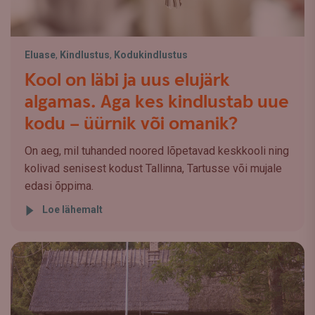
Eluase
,
Kindlustus
,
Kodukindlustus
Kool on läbi ja uus elujärk
algamas. Aga kes kindlustab uue
kodu – üürnik või omanik?
On aeg, mil tuhanded noored lõpetavad keskkooli ning
kolivad senisest kodust Tallinna, Tartusse või mujale
edasi õppima.
Loe lähemalt