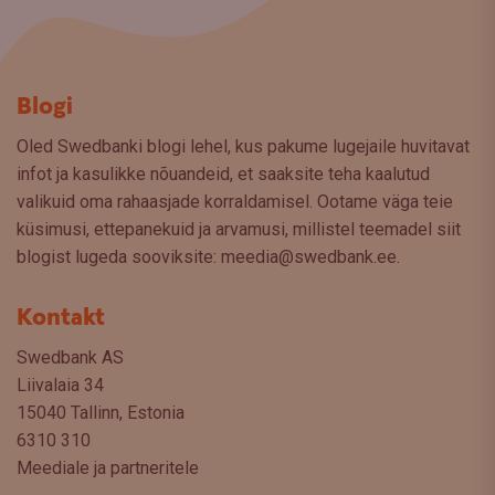
Blogi
Oled Swedbanki blogi lehel, kus pakume lugejaile huvitavat
infot ja kasulikke nõuandeid, et saaksite teha kaalutud
valikuid oma rahaasjade korraldamisel. Ootame väga teie
küsimusi, ettepanekuid ja arvamusi, millistel teemadel siit
blogist lugeda sooviksite: meedia@swedbank.ee.
Kontakt
Swedbank AS
Liivalaia 34
15040 Tallinn, Estonia
6310 310
Meediale ja partneritele