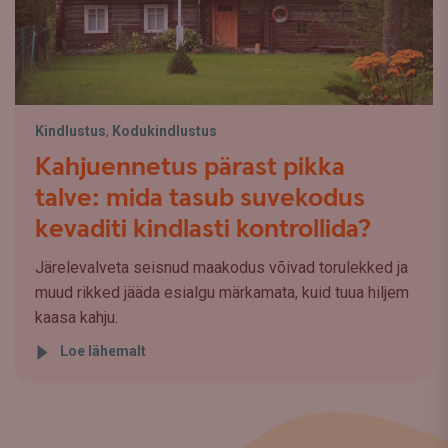
Kindlustus
,
Kodukindlustus
Kahjuennetus pärast pikka
talve: mida tasub suvekodus
kevaditi kindlasti kontrollida?
Järelevalveta seisnud maakodus võivad torulekked ja
muud rikked jääda esialgu märkamata, kuid tuua hiljem
kaasa kahju.
Loe lähemalt