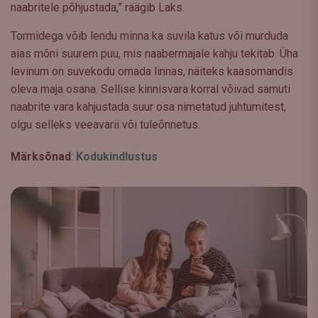
naabritele põhjustada,” räägib Laks.
Tormidega võib lendu minna ka suvila katus või murduda
aias mõni suurem puu, mis naabermajale kahju tekitab. Üha
levinum on suvekodu omada linnas, näiteks kaasomandis
oleva maja osana. Sellise kinnisvara korral võivad samuti
naabrite vara kahjustada suur osa nimetatud juhtumitest,
olgu selleks veeavarii või tuleõnnetus.
Märksõnad
:
Kodukindlustus