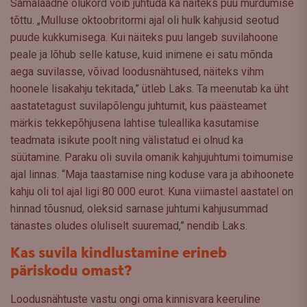
Samalaadne olukord võib juhtuda ka näiteks puu murdumise
tõttu. „Mulluse oktoobritormi ajal oli hulk kahjusid seotud
puude kukkumisega. Kui näiteks puu langeb suvilahoone
peale ja lõhub selle katuse, kuid inimene ei satu mõnda
aega suvilasse, võivad loodusnähtused, näiteks vihm
hoonele lisakahju tekitada,” ütleb Laks. Ta meenutab ka üht
aastatetagust suvilapõlengu juhtumit, kus päästeamet
märkis tekkepõhjusena lahtise tuleallika kasutamise
teadmata isikute poolt ning välistatud ei olnud ka
süütamine. Paraku oli suvila omanik kahjujuhtumi toimumise
ajal linnas. “Maja taastamise ning koduse vara ja abihoonete
kahju oli tol ajal ligi 80 000 eurot. Kuna viimastel aastatel on
hinnad tõusnud, oleksid sarnase juhtumi kahjusummad
tänastes oludes oluliselt suuremad,” nendib Laks.
Kas suvila kindlustamine erineb
päriskodu omast?
Loodusnähtuste vastu ongi oma kinnisvara keeruline