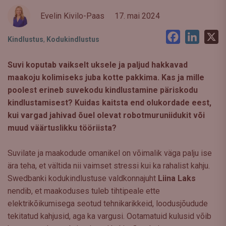
Evelin Kivilo-Paas
17. mai 2024
Facebook
LinkedI
X
Kindlustus
,
Kodukindlustus
Suvi koputab vaikselt uksele ja paljud hakkavad
maakoju kolimiseks juba kotte pakkima. Kas ja mille
poolest erineb suvekodu kindlustamine päriskodu
kindlustamisest? Kuidas kaitsta end olukordade eest,
kui vargad jahivad õuel olevat robotmuruniidukit või
muud väärtuslikku tööriista?
Suvilate ja maakodude omanikel on võimalik väga palju ise
ära teha, et vältida nii vaimset stressi kui ka rahalist kahju.
Swedbanki kodukindlustuse valdkonnajuht
Liina Laks
nendib, et maakoduses tuleb tihtipeale ette
elektrikõikumisega seotud tehnikarikkeid, loodusjõudude
tekitatud kahjusid, aga ka vargusi. Ootamatuid kulusid võib