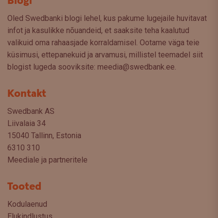
Blogi
Oled Swedbanki blogi lehel, kus pakume lugejaile huvitavat
infot ja kasulikke nõuandeid, et saaksite teha kaalutud
valikuid oma rahaasjade korraldamisel. Ootame väga teie
küsimusi, ettepanekuid ja arvamusi, millistel teemadel siit
blogist lugeda sooviksite: meedia@swedbank.ee.
Kontakt
Swedbank AS
Liivalaia 34
15040 Tallinn, Estonia
6310 310
Meediale ja partneritele
Tooted
Kodulaenud
Elukindlustus