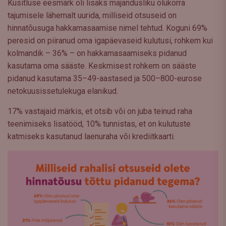
Küsitluse eesmärk oli lisaks majandusliku olukorra
tajumisele lähemalt uurida, milliseid otsuseid on
hinnatõusuga hakkamasaamise nimel tehtud. Koguni 69%
peresid on piiranud oma igapäevaseid kulutusi, rohkem kui
kolmandik – 36% – on hakkamasaamiseks pidanud
kasutama oma sääste. Keskmisest rohkem on sääste
pidanud kasutama 35–49-aastased ja 500–800-eurose
netokuusissetulekuga elanikud.
17% vastajaid märkis, et otsib või on juba teinud raha
teenimiseks lisatööd, 10% tunnistas, et on kulutuste
katmiseks kasutanud laenuraha või krediitkaarti.