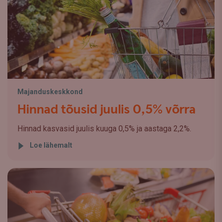
Majanduskeskkond
Hinnad tõusid juulis 0,5% võrra
Hinnad kasvasid juulis kuuga 0,5% ja aastaga 2,2%.
Loe lähemalt