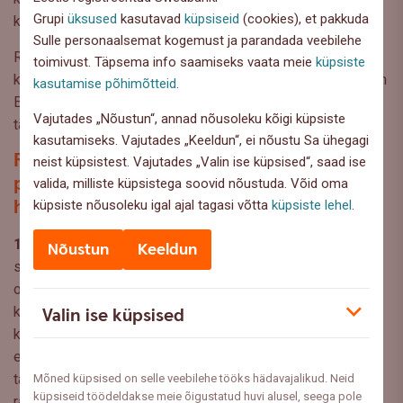
Grupi
üksused
kasutavad
küpsiseid
(cookies), et pakkuda
korral.
Sulle personaalsemat kogemust ja parandada veebilehe
Rahaasjade Teabekeskuse tellitud ja Norstati korraldatud
toimivust. Täpsema info saamiseks vaata meie
küpsiste
küsitlusele vastas 1000 Eesti elanikku ehk esinduslik valim
kasutamise põhimõtteid
.
Eesti elanikkonnast vanuses 18–74 aastat. Küsitlus toimus
Vajutades „Nõustun“, annad nõusoleku kõigi küpsiste
tänavu 15.–22. septembrini.
kasutamiseks. Vajutades „Keeldun“, ei nõustu Sa ühegagi
Rahaasjade Teabekeskuse soovitused
neist küpsistest. Vajutades „Valin ise küpsised“, saad ise
pere rahalise seisu kontrolli all
valida, milliste küpsistega soovid nõustuda. Võid oma
hoidmiseks:
küpsiste nõusoleku igal ajal tagasi võtta
küpsiste lehel
.
1.
Kogu endale säästupuhver.
Säästupuhver on vajalik
Nõustun
Keeldun
selleks, et tagada rahaline toimetulek ja meelerahu
ootamatute väljaminekute korral, ka praeguses olukorras,
kus hinnad on tõusnud ootamatult kiiresti. Säästupuhvri
Valin ise küpsised
kogumist tasub igal juhul alustada ka siis, kui tundub, et
esialgu on summad väikesed. Puhvriks mõeldud summat
tasub hoida eraldi muudeks kulutusteks planeeritavast
Mõned küpsised on selle veebilehe tööks hädavajalikud. Neid
küpsiseid töödeldakse meie õigustatud huvi alusel, seega pole
rahast.