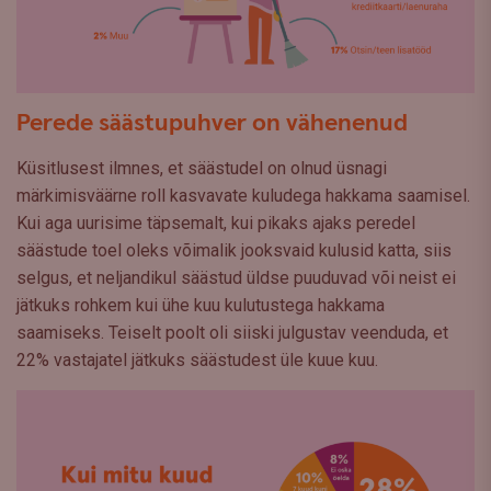
Perede säästupuhver on vähenenud
Küsitlusest ilmnes, et säästudel on olnud üsnagi
märkimisväärne roll kasvavate kuludega hakkama saamisel.
Kui aga uurisime täpsemalt, kui pikaks ajaks peredel
säästude toel oleks võimalik jooksvaid kulusid katta, siis
selgus, et neljandikul säästud üldse puuduvad või neist ei
jätkuks rohkem kui ühe kuu kulutustega hakkama
saamiseks. Teiselt poolt oli siiski julgustav veenduda, et
22% vastajatel jätkuks säästudest üle kuue kuu.