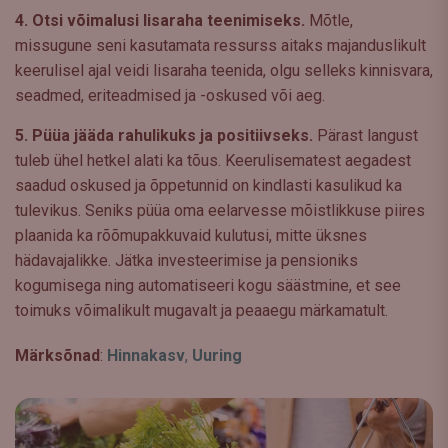
4. Otsi võimalusi lisaraha teenimiseks.
Mõtle,
missugune seni kasutamata ressurss aitaks majanduslikult
keerulisel ajal veidi lisaraha teenida, olgu selleks kinnisvara,
seadmed, eriteadmised ja -oskused või aeg.
5. Püüa jääda rahulikuks ja positiivseks.
Pärast langust
tuleb ühel hetkel alati ka tõus. Keerulisematest aegadest
saadud oskused ja õppetunnid on kindlasti kasulikud ka
tulevikus. Seniks püüa oma eelarvesse mõistlikkuse piires
plaanida ka rõõmupakkuvaid kulutusi, mitte üksnes
hädavajalikke. Jätka investeerimise ja pensioniks
kogumisega ning automatiseeri kogu säästmine, et see
toimuks võimalikult mugavalt ja peaaegu märkamatult.
Märksõnad
:
Hinnakasv
,
Uuring