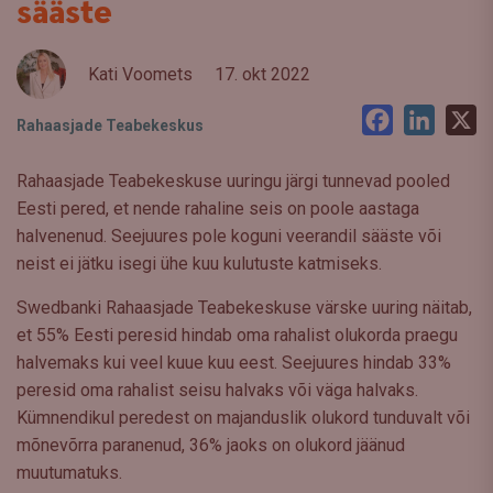
sääste
Kati Voomets
17. okt 2022
Facebook
LinkedI
X
Rahaasjade Teabekeskus
Rahaasjade Teabekeskuse uuringu järgi tunnevad pooled
Eesti pered, et nende rahaline seis on poole aastaga
halvenenud. Seejuures pole koguni veerandil sääste või
neist ei jätku isegi ühe kuu kulutuste katmiseks.
Swedbanki Rahaasjade Teabekeskuse värske uuring näitab,
et 55% Eesti peresid hindab oma rahalist olukorda praegu
halvemaks kui veel kuue kuu eest. Seejuures hindab 33%
peresid oma rahalist seisu halvaks või väga halvaks.
Kümnendikul peredest on majanduslik olukord tunduvalt või
mõnevõrra paranenud, 36% jaoks on olukord jäänud
muutumatuks.