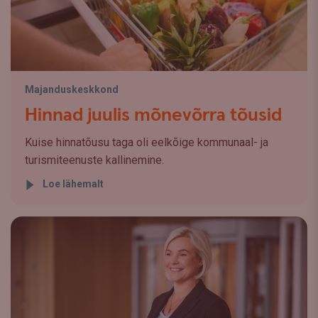
Majanduskeskkond
Hinnad juulis mõnevõrra tõusid
Kuise hinnatõusu taga oli eelkõige kommunaal- ja
turismiteenuste kallinemine.
Loe lähemalt