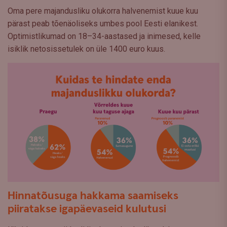
Oma pere majandusliku olukorra halvenemist kuue kuu
pärast peab tõenäoliseks umbes pool Eesti elanikest.
Optimistlikumad on 18–34-aastased ja inimesed, kelle
isiklik netosissetulek on üle 1400 euro kuus.
Hinnatõusuga hakkama saamiseks
piiratakse igapäevaseid kulutusi