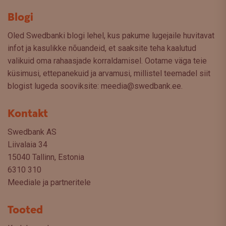
Blogi
Oled Swedbanki blogi lehel, kus pakume lugejaile huvitavat
infot ja kasulikke nõuandeid, et saaksite teha kaalutud
valikuid oma rahaasjade korraldamisel. Ootame väga teie
küsimusi, ettepanekuid ja arvamusi, millistel teemadel siit
blogist lugeda sooviksite: meedia@swedbank.ee.
Kontakt
Swedbank AS
Liivalaia 34
15040 Tallinn, Estonia
6310 310
Meediale ja partneritele
Tooted