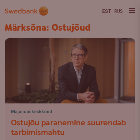
EST
RUS
Märksõna: Ostujõud
Majanduskeskkond
Ostujõu paranemine suurendab
tarbimismahtu