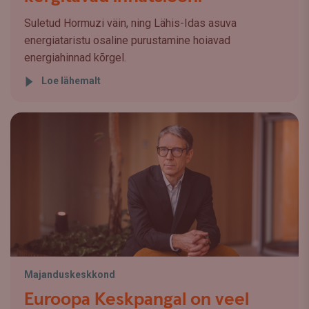
Suletud Hormuzi väin, ning Lähis-Idas asuva
energiataristu osaline purustamine hoiavad
energiahinnad kõrgel.
Loe lähemalt
Majanduskeskkond
Euroopa Keskpangal on veel