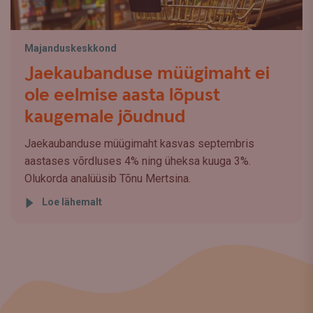
Majanduskeskkond
Jaekaubanduse müügimaht ei
ole eelmise aasta lõpust
kaugemale jõudnud
Jaekaubanduse müügimaht kasvas septembris
aastases võrdluses 4% ning üheksa kuuga 3%.
Olukorda analüüsib Tõnu Mertsina.
Loe lähemalt