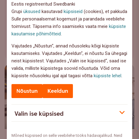
Hinnad langesid novembris
Eestis registreeritud Swedbanki
0,5% võrra
Grupi
üksused
kasutavad
küpsiseid
(cookies), et pakkuda
Sulle personaalsemat kogemust ja parandada veebilehe
Hinnasurved majanduses on vähenenud ning
toimivust. Täpsema info saamiseks vaata meie
küpsiste
maksutõusude mõju on taandunud, kirjutab
kasutamise põhimõtteid
.
vanemökonomist Liis Elmik.
Vajutades „Nõustun“, annad nõusoleku kõigi küpsiste
Loe lähemalt
kasutamiseks. Vajutades „Keeldun“, ei nõustu Sa ühegagi
neist küpsistest. Vajutades „Valin ise küpsised“, saad ise
valida, milliste küpsistega soovid nõustuda. Võid oma
küpsiste nõusoleku igal ajal tagasi võtta
küpsiste lehel
.
Nõustun
Keeldun
Valin ise küpsised
Mõned küpsised on selle veebilehe tööks hädavajalikud. Neid
Majanduskeskkond