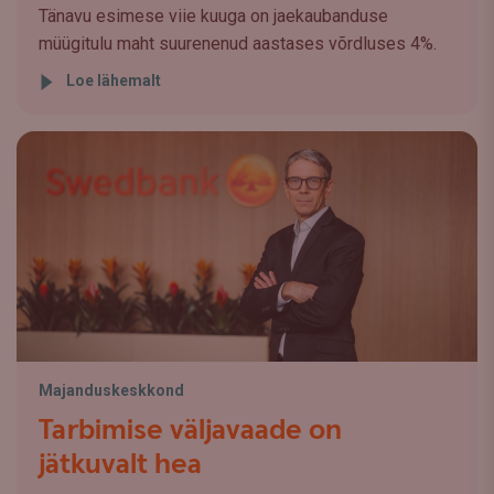
Tänavu esimese viie kuuga on jaekaubanduse
müügitulu maht suurenenud aastases võrdluses 4%.
Loe lähemalt
Majanduskeskkond
Tarbimise väljavaade on
jätkuvalt hea