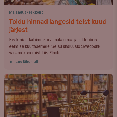
Majanduskeskkond
Toidu hinnad langesid teist kuud
järjest
Keskmise tarbimiskorvi maksumus jäi oktoobris
eelmise kuu tasemele. Seisu analüüsib Swedbanki
vanemökonomist Liis Elmik.
Loe lähemalt