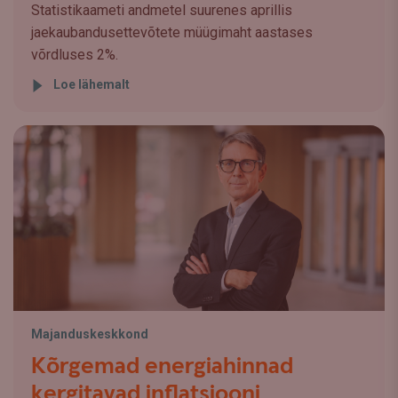
Statistikaameti andmetel suurenes aprillis
jaekaubandusettevõtete müügimaht aastases
võrdluses 2%.
Loe lähemalt
Majanduskeskkond
Kõrgemad energiahinnad
kergitavad inflatsiooni