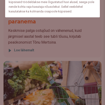
küpsiseid töödeldakse meie õigustatud huvi alusel, seega pole
Jaemüügimahtude kasvu
nende kohta vaja kasutaja nõusolekut. Sellel veebilehel
kasutatakse ka kolmanda osapoole küpsiseid.
väljavaade peaks järgmisel aasta
paranema
Keskmise palga ostujõud on vähenenud, kuid
järgmisel aastal teeb see tubli tõusu, kirjutab
peaökonomist Tõnu Mertsina.
Loe lähemalt