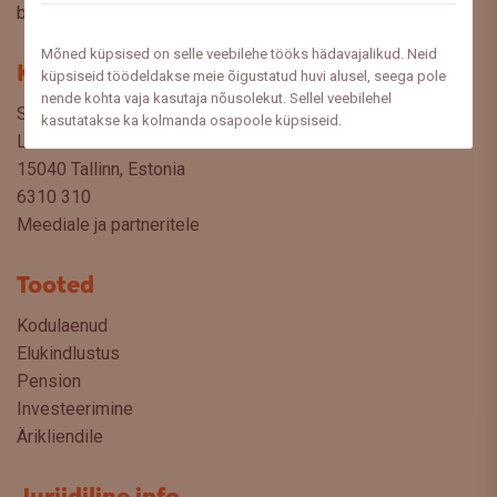
blogist lugeda sooviksite: meedia@swedbank.ee.
Mõned küpsised on selle veebilehe tööks hädavajalikud. Neid
Kontakt
küpsiseid töödeldakse meie õigustatud huvi alusel, seega pole
nende kohta vaja kasutaja nõusolekut. Sellel veebilehel
Swedbank AS
kasutatakse ka kolmanda osapoole küpsiseid.
Liivalaia 34
15040 Tallinn, Estonia
6310 310
Meediale ja partneritele
Tooted
Kodulaenud
Elukindlustus
Pension
Investeerimine
Ärikliendile