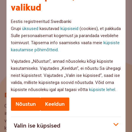
valikud
Eestis registreeritud Swedbanki
Grupi
üksused
kasutavad
küpsiseid
(cookies), et pakkuda
Sulle personaalsemat kogemust ja parandada veebilehe
toimivust. Täpsema info saamiseks vaata meie
küpsiste
kasutamise põhimõtteid
.
Vajutades „Nõustun“, annad nõusoleku kõigi küpsiste
kasutamiseks. Vajutades „Keeldun“, ei nõustu Sa ühegagi
neist küpsistest. Vajutades „Valin ise küpsised“, saad ise
valida, milliste küpsistega soovid nõustuda. Võid oma
küpsiste nõusoleku igal ajal tagasi võtta
küpsiste lehel
.
Blogi
Nõustun
Keeldun
Oled Swedbanki blogi lehel, kus pakume lugejaile huvitavat
infot ja kasulikke nõuandeid, et saaksite teha kaalutud
valikuid oma rahaasjade korraldamisel. Ootame väga teie
Valin ise küpsised
küsimusi, ettepanekuid ja arvamusi, millistel teemadel siit