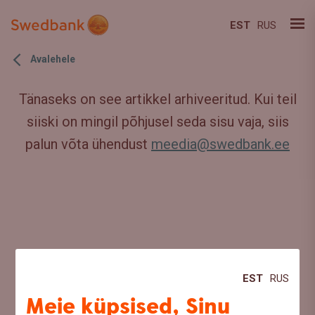
EST
RUS
Avalehele
Tänaseks on see artikkel arhiveeritud. Kui teil
siiski on mingil põhjusel seda sisu vaja, siis
palun võta ühendust
meedia@swedbank.ee
EST
RUS
Meie küpsised, Sinu