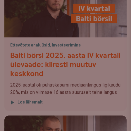
Ettevõtete analüüsid
,
Investeerimine
Balti börsi 2025. aasta IV kvartali
ülevaade: kiiresti muutuv
keskkond
2025. aastal oli puhaskasumi mediaanlangus ligikaudu
20%, mis on viimase 16 aasta suuruselt teine langus
Loe lähemalt