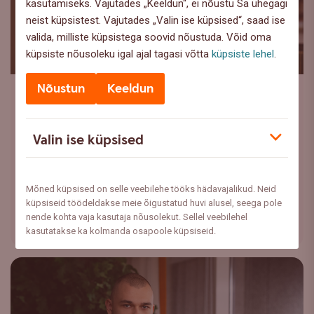
kasutamiseks. Vajutades „Keeldun“, ei nõustu Sa ühegagi
neist küpsistest. Vajutades „Valin ise küpsised“, saad ise
valida, milliste küpsistega soovid nõustuda. Võid oma
küpsiste nõusoleku igal ajal tagasi võtta
küpsiste lehel
.
Nõustun
Keeldun
Ettevõtete analüüsid
,
Investeerimine
Balti börsi 2026. aasta I kvartali
ülevaade: langusest tõusuteele
Valin ise küpsised
Balti riikide majandused olid väiksema madalama
inflatsiooni suunas, kuid saabunud energiašokk
Mõned küpsised on selle veebilehe tööks hädavajalikud. Neid
kiirendas seda taas.
küpsiseid töödeldakse meie õigustatud huvi alusel, seega pole
nende kohta vaja kasutaja nõusolekut. Sellel veebilehel
Loe lähemalt
kasutatakse ka kolmanda osapoole küpsiseid.