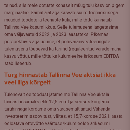
teinud, siis meie ootuste kohaselt müügitulu kasv on pigem
marginaalne. Samal ajal aga kasvab suure tõenäosusega
müüdud toodete ja teenuste kulu, mille tõttu kannatab
Tallinna Vee kasumlikkus. Selle tulemusena langetasime
oma väljavaateid 2022. ja 2023. aastateks. Pikemas
perspektiivis aga usume, et põhivarainvesteeringute
tulemusena tõusevad ka tariifid (reguleeritud varade mahu
kasvu võttu), mille tõttu ka kulumieelne ärikasum EBITDA
stabiliseerub.
Turg hinnastab Tallinna Vee aktsiat ikka
veel liiga kõrgelt
Tulenevalt eeltoodust jätame me Tallinna Vee aktsia
hinnasihi samaks ehk 12,5 eurot ja seoses kõrgema
turuhinnaga kordame oma varasemalt antud Vähenda
investeerimissoovitust, väites, et 15,7-kordse 2021. aasta
eeldatava ettevõtte väärtuse/kulumieelse ärikasumi