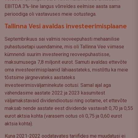
EBITDA 3%-line langus võrreldes eelmise aasta sama
perioodiga oli vastavuses meie ootustega.
Tallinna Vesi avaldas investeerimisplaane
Septembrikuus sai valmis reoveepuhasti mehaanilise
puhastusetapi uuendamine, mis oli Tallinna Vee viimase
kümnendi suurim investeering reoveepuhastisse,
maksumusega 7,8 miljonit eurot. Samuti avaldas ettevõte
oma investeerimisplaanid lähiaastateks, mistõttu ka meie
tõstsime järgnevateks aastateks
investeerimisväljaminekute ootusi. Samal ajal aga
vähendasime aastate 2022 ja 2023 kasumitest
väljamakstavaid dividendiootusi ning ootame, et ettevõte
maksab nende aastate eest dividende vastavalt 0,70 ja 0,55
eurot aktsia kohta (varasem ootus oli 0,75 ja 0,60 eurot
aktsia kohta).
Kuna 2021-2022 oodatavates tariifides me muudatusi ei