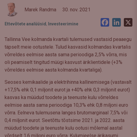
Marek Randma
30. nov. 2021
Facebook
LinkedI
X
Ettevõtete analüüsid
,
Investeerimine
Tallinna Vee kolmanda kvartali tulemused vastasid peaaegu
täpselt meie ootustele. Tulud kasvasid kolmandas kvartalis
võrreldes eelmise aasta sama perioodiga 2,5% võrra, mis
oli peamiselt tingitud müügi kasvust äriklientidele (+3%
võrreldes eelmise aasta kolmanda kvartaliga).
Seoses kemikaalide ja elektrihinna kallinemisega (vastavalt
+17,5% ehk 0,1 miljonit eurot ja +40% ehk 0,3 miljonit eurot)
kasvas ka müüdud toodete ja teenuste kulu võrreldes
eelmise aasta sama perioodiga 10,3% ehk 0,8 miljoni euro
võrra. Eelneva tulemusena langes brutomarginaal 7,5% või
0,4 miljonit eurot. Seetõttu tõstsime 2021. ja 2022. aasta
müüdud toodete ja teenuste kulu ootusi mõlemal aastal
võrdselt 1,6 miljoni euro võrra. Kulumieelse ärikasumi