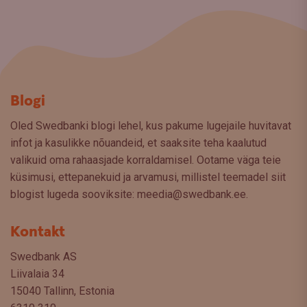
Blogi
Oled Swedbanki blogi lehel, kus pakume lugejaile huvitavat
infot ja kasulikke nõuandeid, et saaksite teha kaalutud
valikuid oma rahaasjade korraldamisel. Ootame väga teie
küsimusi, ettepanekuid ja arvamusi, millistel teemadel siit
blogist lugeda sooviksite: meedia@swedbank.ee.
Kontakt
Swedbank AS
Liivalaia 34
15040 Tallinn, Estonia