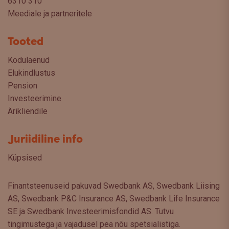
6310 310
Meediale ja partneritele
Tooted
Kodulaenud
Elukindlustus
Pension
Investeerimine
Ärikliendile
Juriidiline info
Küpsised
Finantsteenuseid pakuvad Swedbank AS, Swedbank Liising
AS, Swedbank P&C Insurance AS, Swedbank Life Insurance
SE ja Swedbank Investeerimisfondid AS. Tutvu
tingimustega ja vajadusel pea nõu spetsialistiga.