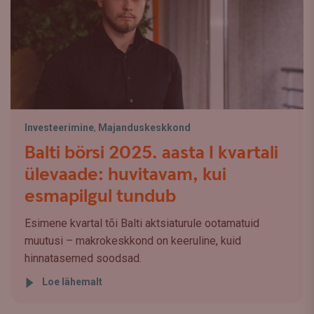
Investeerimine
,
Majanduskeskkond
Balti börsi 2025. aasta I kvartali
ülevaade: huvitavam, kui
esmapilgul tundub
Esimene kvartal tõi Balti aktsiaturule ootamatuid
muutusi – makrokeskkond on keeruline, kuid
hinnatasemed soodsad.
Loe lähemalt