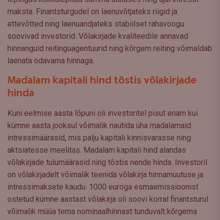
maksta. Finantsturgudel on laenuvõtjateks riigid ja
ettevõtted ning laenuandjateks stabiilset rahavoogu
soovivad investorid. Võlakirjade kvaliteedile annavad
hinnanguid reitinguagentuurid ning kõrgem reiting võimaldab
laenata odavama hinnaga.
Madalam kapitali hind tõstis võlakirjade
hinda
Kuni eelmise aasta lõpuni oli investoritel pisut enam kui
kümne aasta jooksul võimalik nautida üha madalamaid
intressimäärasid, mis palju kapitali kinnisvarasse ning
aktsiatesse meelitas. Madalam kapitali hind alandas
võlakirjade tulumäärasid ning tõstis nende hinda. Investoril
on võlakirjadelt võimalik teenida võlakirja hinnamuutuse ja
intressimaksete kaudu. 1000 euroga esmaemissioonist
ostetud kümne aastast võlakirja oli soovi korral finantsturul
võimalik müüa tema nominaalhinnast tunduvalt kõrgema