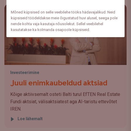
Mõned küpsised on selle veebilehe tööks hädavajalikud. Neid
küpsiseid töödeldakse meie õigustatud huvi alusel, seega pole
nende kohta vaja kasutaja nõusolekut. Sellel veebilehel
kasutatakse ka kolmanda osapoole küpsiseid.
Investeerimine
Juuli enimkaubeldud aktsiad
Kõige aktiivsemalt osteti Balti turul EfTEN Real Estate
Fundi aktsiat, välisaktsiatest aga AI-taristu ettevõtet
IREN.
Loe lähemalt