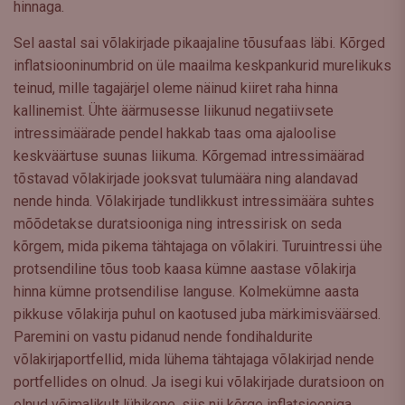
hinnaga.
Sel aastal sai võlakirjade pikaajaline tõusufaas läbi. Kõrged
inflatsiooninumbrid on üle maailma keskpankurid murelikuks
teinud, mille tagajärjel oleme näinud kiiret raha hinna
kallinemist. Ühte äärmusesse liikunud negatiivsete
intressimäärade pendel hakkab taas oma ajaloolise
keskväärtuse suunas liikuma. Kõrgemad intressimäärad
tõstavad võlakirjade jooksvat tulumäära ning alandavad
nende hinda. Võlakirjade tundlikkust intressimäära suhtes
mõõdetakse duratsiooniga ning intressirisk on seda
kõrgem, mida pikema tähtajaga on võlakiri. Turuintressi ühe
protsendiline tõus toob kaasa kümne aastase võlakirja
hinna kümne protsendilise languse. Kolmekümne aasta
pikkuse võlakirja puhul on kaotused juba märkimisväärsed.
Paremini on vastu pidanud nende fondihaldurite
võlakirjaportfellid, mida lühema tähtajaga võlakirjad nende
portfellides on olnud. Ja isegi kui võlakirjade duratsioon on
olnud võimalikult lühikene, siis nii kõrge inflatsiooniga