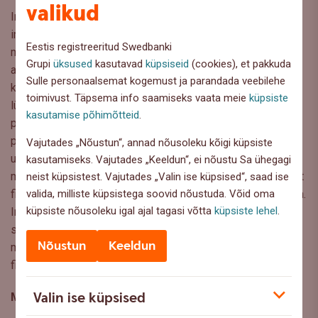
valikud
Investorid on pikalt kogenud olukorda, kus pikaajalised
intressimäärad on lühiajalistest kõrgemad. Normaalses
Eestis registreeritud Swedbanki
majandusolukorras peabki see nii olema, sest pikemaks
Grupi
üksused
kasutavad
küpsiseid
(cookies), et pakkuda
ajaks raha välja laenates nõuavad investorid selle eest
Sulle personaalsemat kogemust ja parandada veebilehe
kõrgemat riskipreemiat. Täna elame aga maailmas, kus
toimivust. Täpsema info saamiseks vaata meie
küpsiste
lühiajalise laenu eest nõutakse kõrgemat intressi kui
kasutamise põhimõtteid
.
pikaajalise laenu eest. Võlakirjade tulukõver on ümber
pööratud ning ajalooliselt on see olnud üks
Vajutades „Nõustun“, annad nõusoleku kõigi küpsiste
usaldusväärsemaid indikaatoreid peagi saabuvast
kasutamiseks. Vajutades „Keeldun“, ei nõustu Sa ühegagi
majanduslangusest. Viimane ei tähenda aga ilmtingimata, et
neist küpsistest. Vajutades „Valin ise küpsised“, saad ise
valida, milliste küpsistega soovid nõustuda. Võid oma
finantsturgudel ei võiks asjad vaikselt juba paremaks minna.
küpsiste nõusoleku igal ajal tagasi võtta
küpsiste lehel
.
Inflatsioonitempo pidurdumine ning eeskätt keskpankade
signaalid, et intresside tõstmise pärast ei pea enam
Nõustun
Keeldun
muretsema, on kaks peamist indikaatorit, mis
finantsturgudele suure kergendusralli võivad tuua.
Valin ise küpsised
Märksõnad
:
Investeerimine