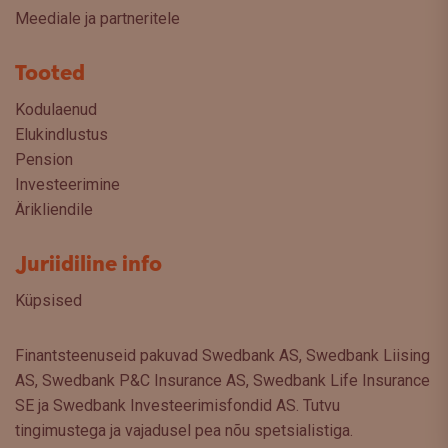
Meediale ja partneritele
Tooted
Kodulaenud
Elukindlustus
Pension
Investeerimine
Ärikliendile
Juriidiline info
Küpsised
Finantsteenuseid pakuvad Swedbank AS, Swedbank Liising
AS, Swedbank P&C Insurance AS, Swedbank Life Insurance
SE ja Swedbank Investeerimisfondid AS. Tutvu
tingimustega ja vajadusel pea nõu spetsialistiga.