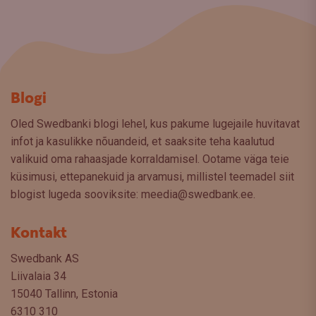
Blogi
Oled Swedbanki blogi lehel, kus pakume lugejaile huvitavat
infot ja kasulikke nõuandeid, et saaksite teha kaalutud
valikuid oma rahaasjade korraldamisel. Ootame väga teie
küsimusi, ettepanekuid ja arvamusi, millistel teemadel siit
blogist lugeda sooviksite: meedia@swedbank.ee.
Kontakt
Swedbank AS
Liivalaia 34
15040 Tallinn, Estonia
6310 310