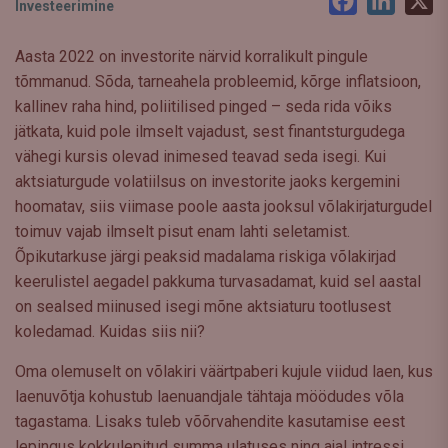
Facebook
LinkedI
X
Investeerimine
Aasta 2022 on investorite närvid korralikult pingule
tõmmanud. Sõda, tarneahela probleemid, kõrge inflatsioon,
kallinev raha hind, poliitilised pinged – seda rida võiks
jätkata, kuid pole ilmselt vajadust, sest finantsturgudega
vähegi kursis olevad inimesed teavad seda isegi. Kui
aktsiaturgude volatiilsus on investorite jaoks kergemini
hoomatav, siis viimase poole aasta jooksul võlakirjaturgudel
toimuv vajab ilmselt pisut enam lahti seletamist.
Õpikutarkuse järgi peaksid madalama riskiga võlakirjad
keerulistel aegadel pakkuma turvasadamat, kuid sel aastal
on sealsed miinused isegi mõne aktsiaturu tootlusest
koledamad. Kuidas siis nii?
Oma olemuselt on võlakiri väärtpaberi kujule viidud laen, kus
laenuvõtja kohustub laenuandjale tähtaja möödudes võla
tagastama. Lisaks tuleb võõrvahendite kasutamise eest
lepingus kokkulepitud summa ulatuses ning ajal intressi