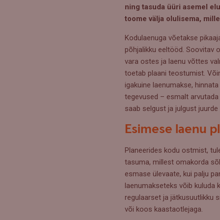
ning tasuda üüri asemel el
toome välja olulisema, mill
Kodulaenuga võetakse pikaajal
põhjalikku eeltööd. Soovitav o
vara ostes ja laenu võttes val
toetab plaani teostumist. Või
igakuine laenumakse, hinnata 
tegevused – esmalt arvutada v
saab selgust ja julgust juurde 
Esimese laenu p
Planeerides kodu ostmist, tul
tasuma, millest omakorda sõl
esmase ülevaate, kui palju pa
laenumakseteks võib kuluda k
regulaarset ja jätkusuutlikku
või koos kaastaotlejaga.