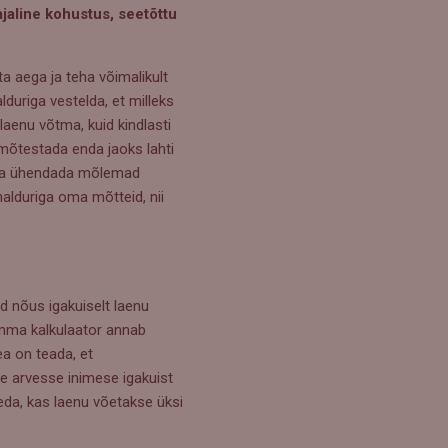
aline kohustus, seetõttu
a aega ja teha võimalikult
lduriga vestelda, et milleks
laenu võtma, kuid kindlasti
mõtestada enda jaoks lahti
 aga ühendada mõlemad
alduriga oma mõtteid, nii
d nõus igakuiselt laenu
umma kalkulaator annab
ea on teada, et
e arvesse inimese igakuist
seda, kas laenu võetakse üksi