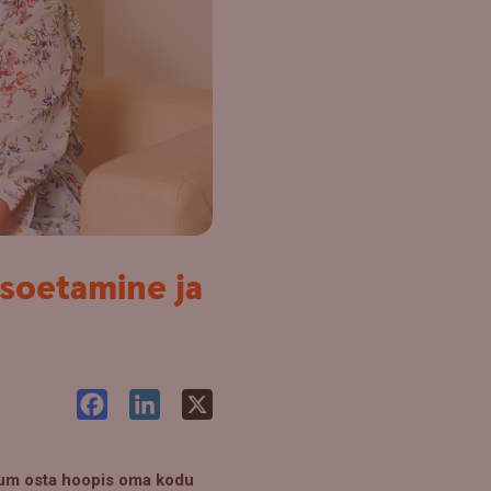
 soetamine ja
Facebook
LinkedIn
X
ikum osta hoopis oma kodu