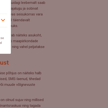
alüüsi kuidagi leebemalt saab
rediidiajalugu ja sobivat
dne. Halvas seisukorras vara
aja veel täiendavalt
kõlbulikuks.
lle määrab näiteks asukoht,
kse
 on alati maapiirkondade
el
rtereid ning vahel peljatakse
sust
ise põhjus on näiteks halb
ised, SMS-laenud, tihedad
 või muude võlgnevuste
on olnud sujuv ning millised
 finantsraskusi ning tagada