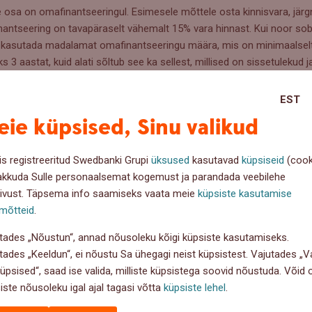
 osa on omafinantseeringul. Esimesele mõttele osta kinnisvara, järgne
inantseering on tavapäraselt vähemalt 15% vara hinnast. Kui noor so
alik kasutada madalamat omafinantseeringu määra, mis on minimaalsel
3 aastat, kuid alati sõltub see ka sellest, millised on sissetulekud 
ilma omafinantseeringuta on võimalik laenu võtta koos lisatagatiseg
EST
redexi käendus?
ie küpsised, Sinu valikud
käendust, et toetada inimesi esimese kodu soetamisel. Käendust sa
is registreeritud Swedbanki Grupi
üksused
kasutavad
küpsiseid
(cook
ara soetajad ning kuni 35-aastased spetsialistid. Viimaste hulka ku
akkuda Sulle personaalsemat kogemust ja parandada veebilehe
rihariduse või kutsehariduse ning on kas töötajad või ettevõtjad.
ivust. Täpsema info saamiseks vaata meie
küpsiste kasutamise
mõtteid
.
äenduse suurus võib olla kuni 24% laenu tagatise väärtusest, kuid mit
 või eluaseme energiatõhusaks rekonstrueerija sihtgrupis ulatub kä
tades „Nõustun“, annad nõusoleku kõigi küpsiste kasutamiseks.
tades „Keeldun“, ei nõustu Sa ühegagi neist küpsistest. Vajutades „Va
küpsised“, saad ise valida, milliste küpsistega soovid nõustuda. Võid
 võtab ikka laenuvõtja ise, KredEx käendab konkreetset summat ning
iste nõusoleku igal ajal tagasi võtta
küpsiste lehel
.