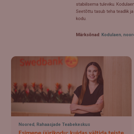
stabiilsema tuleviku. Kodulaenu
Seetõttu tasub teha teadlik ja
kodu.
Märksõnad
:
Kodulaen
,
noor
Noored
,
Rahaasjade Teabekeskus
Esimene üürikodu: kuidas vältida teiste