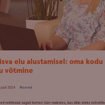
isva elu alustamisel: oma kodu
u võtmine
 juuli 2024
Noored
ed mõtlevad sageli korteri üüri makstes, kas äkki oleks mõistl