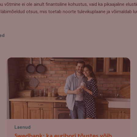
 võtmine ei ole ainult finantsiline kohustus, vaid ka pikaajaline elusti
 läbimõeldud otsus, mis toetab noorte tulevikuplaane ja võimaldab luu
ed
Laenud
Swedbank: ka euribori tõustes võib