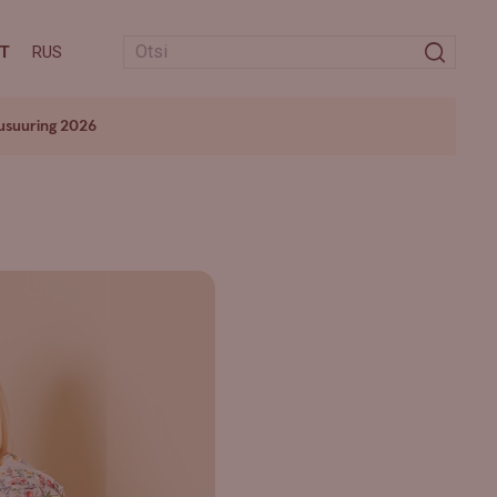
T
RUS
usuuring 2026