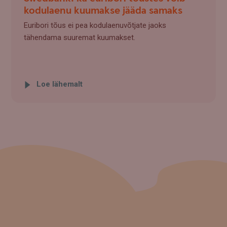
kodulaenu kuumakse jääda samaks
Euribori tõus ei pea kodulaenuvõtjate jaoks
tähendama suuremat kuumakset.
Loe lähemalt