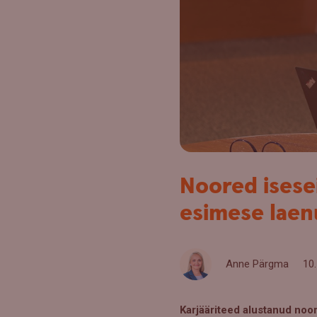
Noored isese
esimese laen
Anne Pärgma
10.
Karjääriteed alustanud noor