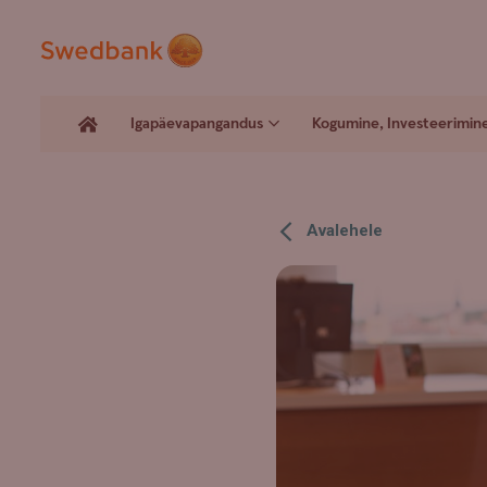
Igapäevapangandus
Kogumine, Investeerimin
Avalehele