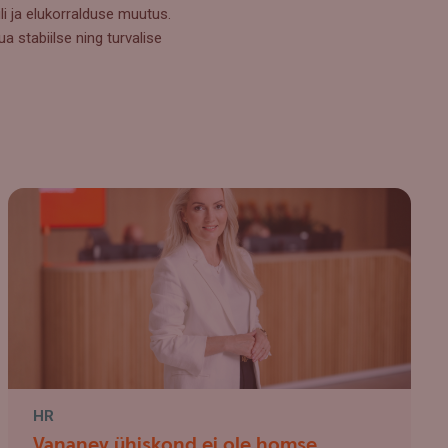
ili ja elukorralduse muutus.
a stabiilse ning turvalise
HR
Vananev ühiskond ei ole homse