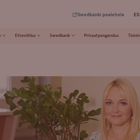
Swedbanki pealehele
ES
e
Ettevõtlus
Swedbank
Privaatpangandus
Tööst