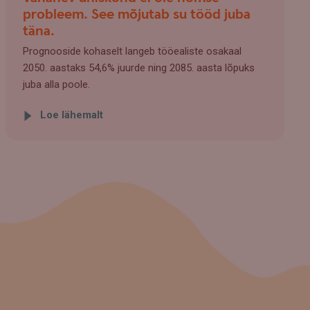
probleem. See mõjutab su tööd juba
täna.
Prognooside kohaselt langeb tööealiste osakaal
2050. aastaks 54,6% juurde ning 2085. aasta lõpuks
juba alla poole.
Loe lähemalt