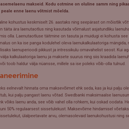
uasemelaenu makseid. Kodu ostmine on oluline samm ning pikaaj
e peale enne laenu võtmist mõelda.
ine kohustus keskmiselt 26. aastaks ning seepärast on mõistlik võtt
n täita ära laenutaotlus ning kasutada võimalust asjatundliku laenuha
mis olla. Laenutaotluse täitmine on tasuta ja muidugi ei kohusta see 
malus on ka ise panga kodulehel oleva laenukalkulaatoriga mängida, 
lisaks laenuperioodi pikkust ja intressikulu omavahelist seost. Kui
älja kalkulaatoriga laenu ja maksete suurus ning siis kraadida laenuh
või toob haldur välja nüansse, millele sa ise poleks võib-olla tulnud.
laneerimine
eks eelnevalt hinnata oma maksevõimet ehk seda, kas ja kui palju ole
tub, kui palju pangast laenu võtad. Swedbanki maksimaalse laenus
nk võiks laenu anda, see võib vahel olla rohkem, kui oskad oodata. H
uni 50% regulaarsest sissetulekust. Maksevõime hindamisel võetaks
 sissetulekut, ülalpeetavate arvu, olemasolevaid laenukohustusi ning 