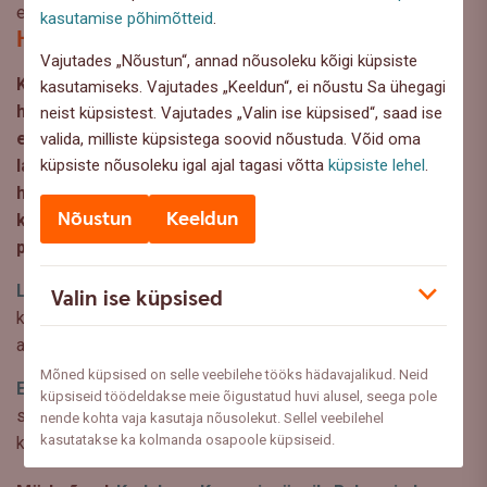
elujärg jääma samaks või paranema.
kasutamise põhimõtteid
.
Hea nõuanne!
Vajutades „Nõustun“, annad nõusoleku kõigi küpsiste
Kui laenukohustused tunduvad praegusel ajal
kasutamiseks. Vajutades „Keeldun“, ei nõustu Sa ühegagi
hirmutavad, saab end kaitsta erinevate ootamatuste
neist küpsistest. Vajutades „Valin ise küpsised“, saad ise
eest. Näiteks on võimalik kindlustada oma
valida, milliste küpsistega soovid nõustuda. Võid oma
küpsiste nõusoleku igal ajal tagasi võtta
küpsiste lehel
.
laenumaksed ootamatu töökaotuse, koondamise või
haigestumise vastu. Lisaks tasub mõelda elu
Nõustun
Keeldun
kindlustamisele, eriti kui peres on kasvamas või
planeerid pisiperet.
Laenu kindlustamine
aitab Sul tasuda laenu kuumakseid,
Valin ise küpsised
kui kaotad ootamatult töö, haigestud või jääb haigeks Sinu
alaealine laps, kelle eest on vaja kodus hoolitseda.
Mõned küpsised on selle veebilehe tööks hädavajalikud. Neid
Elu kindlustamisega
saad tagada, et Sinu surma korral
küpsiseid töödeldakse meie õigustatud huvi alusel, seega pole
saab pere kodulaenu tagasi maksta ja tasuda igapäevased
nende kohta vaja kasutaja nõusolekut. Sellel veebilehel
kasutatakse ka kolmanda osapoole küpsiseid.
kulutusi.