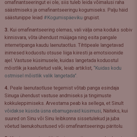
omafinantseeringut ei ole, siis tuleb leida võimalusi raha
säästmiseks ja omafinantseeringu kogumiseks. Palju häid
säästunippe leiad
#Kogumispäeviku
grupist.
3.
Kui omafinantseering olemas, vali välja oma koduks sobiv
kinnisvara, võta ühendust müüjaga ning esita pangale
internetipanga kaudu laenutaotlus. Tihtipeale langetavad
inimesed koduostu otsuse liiga kiiresti ja emotsioonide
ajel. Vastuse küsimusele, kuidas langetada koduostul
mõistlik ja kaalutletud valik, leiab artiklist,
“Kuidas kodu
ostmisel mõistlik valik langetada”.
4.
Peale laenutaotluse tegemist võtab panga esindaja
Sinuga ühendust vastuse andmiseks ja tingimuste
kokkuleppimiseks. Arvestama peab ka sellega, et Sinult
võidakse küsida üsna ebamugavaid küsimusi
, Näiteks, kui
suured on Sinu või Sinu leibkonna sissetulekud ja juba
võetud laenukohustused või omafinantseeringu päritolu.