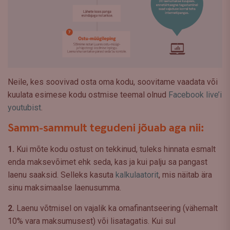
Neile, kes soovivad osta oma kodu, soovitame vaadata või
kuulata esimese kodu ostmise teemal olnud
Facebook live’i
youtubist
.
Samm-sammult tegudeni jõuab aga nii:
1.
Kui mõte kodu ostust on tekkinud, tuleks hinnata esmalt
enda maksevõimet ehk seda, kas ja kui palju sa pangast
laenu saaksid. Selleks kasuta
kalkulaatorit
, mis näitab ära
sinu maksimaalse laenusumma.
2.
Laenu võtmisel on vajalik ka omafinantseering (vähemalt
10% vara maksumusest) või lisatagatis. Kui sul