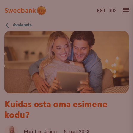
EST
RUS
Avalehele
Kuidas osta oma esimene
kodu?
Mari-Liis Jääger
5. juuni 2023