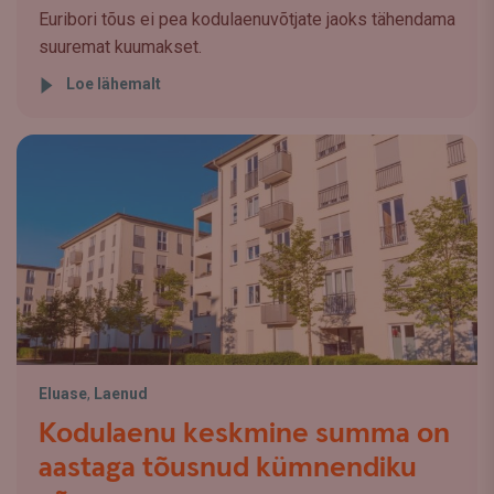
Euribori tõus ei pea kodulaenuvõtjate jaoks tähendama
suuremat kuumakset.
Loe lähemalt
Eluase
,
Laenud
Kodulaenu keskmine summa on
aastaga tõusnud kümnendiku