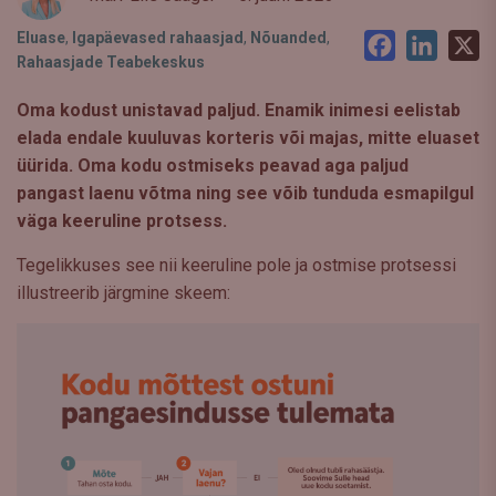
Eluase
,
Igapäevased rahaasjad
,
Nõuanded
,
Facebook
LinkedI
X
Rahaasjade Teabekeskus
Oma kodust unistavad paljud. Enamik inimesi eelistab
elada endale kuuluvas korteris või majas, mitte eluaset
üürida. Oma kodu ostmiseks peavad aga paljud
pangast laenu võtma ning see võib tunduda esmapilgul
väga keeruline protsess.
Tegelikkuses see nii keeruline pole ja ostmise protsessi
illustreerib järgmine skeem: