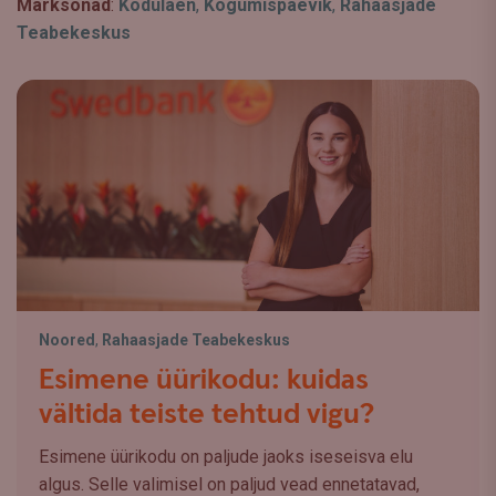
Märksõnad
:
Kodulaen
,
Kogumispäevik
,
Rahaasjade
Teabekeskus
Noored
,
Rahaasjade Teabekeskus
Esimene üürikodu: kuidas
vältida teiste tehtud vigu?
Esimene üürikodu on paljude jaoks iseseisva elu
algus. Selle valimisel on paljud vead ennetatavad,