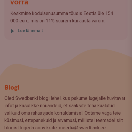
võrra
Keskmine kodulaenusumma tõusis Eestis üle 154
000 euro, mis on 11% suurem kui aasta varem.
Loe lähemalt
Blogi
Oled Swedbanki blogi lehel, kus pakume lugejaile huvitavat
infot ja kasulikke nõuandeid, et saaksite teha kaalutud
valikuid oma rahaasjade korraldamisel. Ootame väga teie
küsimusi, ettepanekuid ja arvamusi, millistel teemadel siit
blogist lugeda sooviksite: meedia@swedbank.ee.