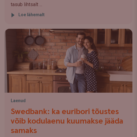
tasub lihtsalt ...
Loe lähemalt
Laenud
Swedbank: ka euribori tõustes
võib kodulaenu kuumakse jääda
samaks