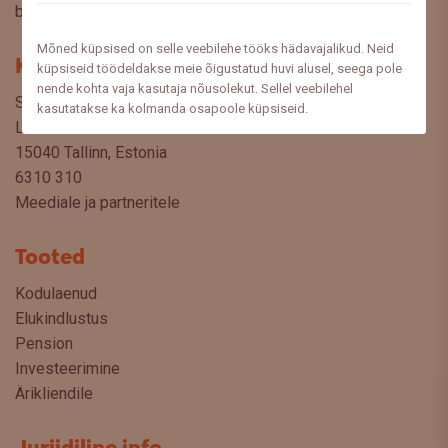
blogist lugeda sooviksite: meedia@swedbank.ee.
Mõned küpsised on selle veebilehe tööks hädavajalikud. Neid
Kontakt
küpsiseid töödeldakse meie õigustatud huvi alusel, seega pole
nende kohta vaja kasutaja nõusolekut. Sellel veebilehel
Swedbank AS
kasutatakse ka kolmanda osapoole küpsiseid.
Liivalaia 34
15040 Tallinn, Estonia
6310 310
Meediale ja partneritele
Tooted
Kodulaenud
Elukindlustus
Pension
Investeerimine
Ärikliendile