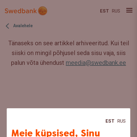
EST
RUS
Avalehele
Tänaseks on see artikkel arhiveeritud. Kui teil
siiski on mingil põhjusel seda sisu vaja, siis
palun võta ühendust
meedia@swedbank.ee
EST
RUS
Meie küpsised, Sinu