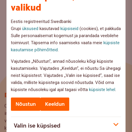
valikud
Eestis registreeritud Swedbanki
Grupi
üksused
kasutavad
küpsiseid
(cookies), et pakkuda
Sulle personaalsemat kogemust ja parandada veebilehe
toimivust. Täpsema info saamiseks vaata meie
küpsiste
kasutamise põhimõtteid
.
Vajutades „Nõustun“, annad nõusoleku kõigi küpsiste
kasutamiseks. Vajutades „Keeldun“, ei nõustu Sa ühegagi
neist küpsistest. Vajutades „Valin ise küpsised“, saad ise
valida, milliste küpsistega soovid nõustuda. Võid oma
küpsiste nõusoleku igal ajal tagasi võtta
küpsiste lehel
.
Blogi
Nõustun
Keeldun
Oled Swedbanki blogi lehel, kus pakume lugejaile huvitavat
infot ja kasulikke nõuandeid, et saaksite teha kaalutud
valikuid oma rahaasjade korraldamisel. Ootame väga teie
Valin ise küpsised
küsimusi, ettepanekuid ja arvamusi, millistel teemadel siit