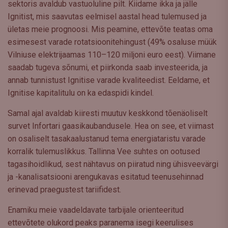
sektoris avaldub vastuoluline pilt. Kiidame ikka ja jälle
Ignitist, mis saavutas eelmisel aastal head tulemused ja
ületas meie prognoosi. Mis peamine, ettevõte teatas oma
esimesest varade rotatsioonitehingust (49% osaluse müük
Vilniuse elektrijaamas 110–120 miljoni euro eest). Viimane
saadab tugeva sõnumi, et piirkonda saab investeerida, ja
annab tunnistust Ignitise varade kvaliteedist. Eeldame, et
Ignitise kapitalitulu on ka edaspidi kindel.
Samal ajal avaldab kiiresti muutuv keskkond tõenäoliselt
survet Infortari gaasikaubandusele. Hea on see, et viimast
on osaliselt tasakaalustanud tema energiataristu varade
korralik tulemuslikkus. Tallinna Vee suhtes on ootused
tagasihoidlikud, sest nähtavus on piiratud ning ühisveevärgi
ja -kanalisatsiooni arengukavas esitatud teenusehinnad
erinevad praegustest tariifidest.
Enamiku meie vaadeldavate tarbijale orienteeritud
ettevõtete olukord peaks paranema isegi keerulises