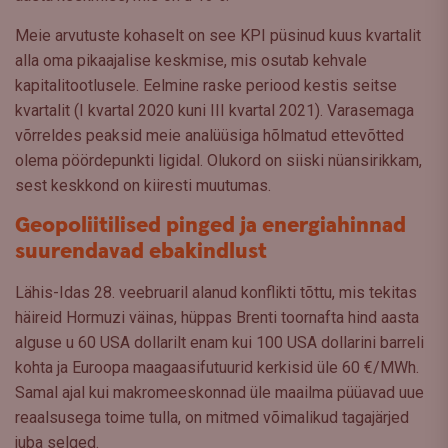
Meie arvutuste kohaselt on see KPI püsinud kuus kvartalit
alla oma pikaajalise keskmise, mis osutab kehvale
kapitalitootlusele. Eelmine raske periood kestis seitse
kvartalit (I kvartal 2020 kuni III kvartal 2021). Varasemaga
võrreldes peaksid meie analüüsiga hõlmatud ettevõtted
olema pöördepunkti ligidal. Olukord on siiski nüansirikkam,
sest keskkond on kiiresti muutumas.
Geopoliitilised pinged ja energiahinnad
suurendavad ebakindlust
Lähis-Idas 28. veebruaril alanud konflikti tõttu, mis tekitas
häireid Hormuzi väinas, hüppas Brenti toornafta hind aasta
alguse u 60 USA dollarilt enam kui 100 USA dollarini barreli
kohta ja Euroopa maagaasifutuurid kerkisid üle 60 €/MWh.
Samal ajal kui makromeeskonnad üle maailma püüavad uue
reaalsusega toime tulla, on mitmed võimalikud tagajärjed
juba selged.