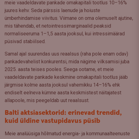
meie vaadeldavate pankade omakapitali tootlus 10–16%
juures kehv. Seda pärssis laenude ja hoiuste
ümberhindamise viivitus. Viimane on oma olemuselt ajutine,
mis tähendab, et netointressimarginaalid peaksid
normaliseeruma 1–1,5 aasta jooksul, kui intressimäärad
püsivad stabiilsed.
Samal ajal suurendas uus reaalsus (raha pole enam odav)
pankadevahelist konkurentsi, mida nägime vilksamisi juba
2025. aasta teises pooles. Seega ootame, et meie
vaadeldavate pankade keskmine omakapitali tootlus jääb
järgmise kolme aasta jooksul vahemikku 14–16% ehk
endiselt eelneva kümne aasta keskmistest näitajatest
allapoole, mis peegeldab uut reaalsust.
Balti aktsiasektorid: erinevad trendid,
kuid üldine vastupidavus püsib
Meie analüüsiga hõlmatud energia- ja kommunaalteenuste