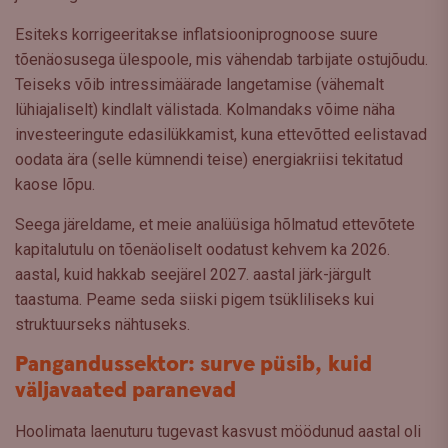
Esiteks korrigeeritakse inflatsiooniprognoose suure
tõenäosusega ülespoole, mis vähendab tarbijate ostujõudu.
Teiseks võib intressimäärade langetamise (vähemalt
lühiajaliselt) kindlalt välistada. Kolmandaks võime näha
investeeringute edasilükkamist, kuna ettevõtted eelistavad
oodata ära (selle kümnendi teise) energiakriisi tekitatud
kaose lõpu.
Seega järeldame, et meie analüüsiga hõlmatud ettevõtete
kapitalutulu on tõenäoliselt oodatust kehvem ka 2026.
aastal, kuid hakkab seejärel 2027. aastal järk-järgult
taastuma. Peame seda siiski pigem tsükliliseks kui
struktuurseks nähtuseks.
Pangandussektor: surve püsib, kuid
väljavaated paranevad
Hoolimata laenuturu tugevast kasvust möödunud aastal oli