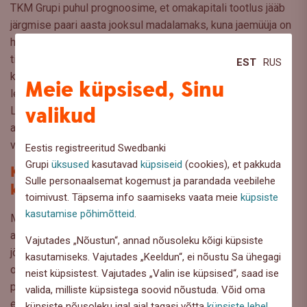
TKM Grupi puhul prognoosime, et omakapitali tootlus jääb
järgmise paari aasta jooksul madalamaks, kuna jaemüüja on
hiljuti omandanud automüügiesindusija seisab silmitsi
tiheneva konkurentsiga. Samal ajal võib 2026. aastal
EST
RUS
kaotatud maksuküür pakkuda Selverile mõningast
Meie küpsised, Sinu
leevendust ja pehmendada energiahinnašoki mõju.
valikud
Lõpetuseks näeme Novaturase jaoks järjekordset keerulist
aastat, mis on tingitud tiheda konkurentsi, kallimate
veoteenuste ja ebakindla finantsolukorra koosmõjust.
Eestis registreeritud Swedbanki
Grupi
üksused
kasutavad
küpsiseid
(cookies), et pakkuda
Kinnisvarasektor: avaneb
Sulle personaalsemat kogemust ja parandada veebilehe
kasvupotentsiaal
toimivust. Täpsema info saamiseks vaata meie
küpsiste
kasutamise põhimõtteid
.
Meie vaadeldavad kinnisvarasektori ettevõtted pakuvad
aga mõningat lootust. Piirkondlik kaitsekulutuste buum
Vajutades „Nõustun“, annad nõusoleku kõigi küpsiste
jõudis lõpuks Merko Ehituseni Rūdninkai hanke kujul (millel
kasutamiseks. Vajutades „Keeldun“, ei nõustu Sa ühegagi
on ka indekseerimismehhanismid). Koos Rail Balticu
neist küpsistest. Vajutades „Valin ise küpsised“, saad ise
projektide hoogustumisega on Merkol 2026. aastal ja
valida, milliste küpsistega soovid nõustuda. Võid oma
edaspidi tööd küllaga.
küpsiste nõusoleku igal ajal tagasi võtta
küpsiste lehel
.