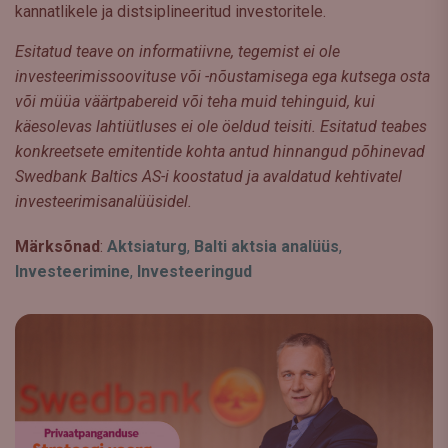
kannatlikele ja distsiplineeritud investoritele.
Esitatud teave on informatiivne, tegemist ei ole
investeerimissoovituse või -nõustamisega ega kutsega osta
või müüa väärtpabereid või teha muid tehinguid, kui
käesolevas lahtiütluses ei ole öeldud teisiti. Esitatud teabes
konkreetsete emitentide kohta antud hinnangud põhinevad
Swedbank Baltics AS-i koostatud ja avaldatud kehtivatel
investeerimisanalüüsidel.
Märksõnad
:
Aktsiaturg
,
Balti aktsia analüüs
,
Investeerimine
,
Investeeringud