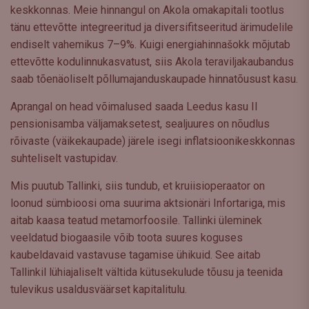
keskkonnas. Meie hinnangul on Akola omakapitali tootlus
tänu ettevõtte integreeritud ja diversifitseeritud ärimudelile
endiselt vahemikus 7–9%. Kuigi energiahinnašokk mõjutab
ettevõtte kodulinnukasvatust, siis Akola teraviljakaubandus
saab tõenäoliselt põllumajanduskaupade hinnatõusust kasu.
Aprangal on head võimalused saada Leedus kasu II
pensionisamba väljamaksetest, sealjuures on nõudlus
rõivaste (väikekaupade) järele isegi inflatsioonikeskkonnas
suhteliselt vastupidav.
Mis puutub Tallinki, siis tundub, et kruiisioperaator on
loonud sümbioosi oma suurima aktsionäri Infortariga, mis
aitab kaasa teatud metamorfoosile. Tallinki üleminek
veeldatud biogaasile võib toota suures koguses
kaubeldavaid vastavuse tagamise ühikuid. See aitab
Tallinkil lühiajaliselt vältida kütusekulude tõusu ja teenida
tulevikus usaldusväärset kapitalitulu.