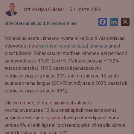
Ott Kristjan Ollisaar
31. märts 2026
Facebook
LinkedI
X
Ettevõtete analüüsid
,
Investeerimine
Möödunud aasta viimases kvartalis kaldusid vaadeldavad
ettevõtted meie
eelmisel korral pakutud stsenaariumist
pisut kõrvale. Puhaskasumi mediaan vähenes sel perioodil
aastavõrdluses 11,5% (vrd –5,7% kolmandas ja –19,2%
teises kvartalis). 2025. aastal oli puhaskasumi
mediaanlangus ligikaudu 20%, mis on viimase 16 aasta
suuruselt teine langus (COVIDist mõjutatud 2020. aastal oli
mediaanlangus ligikaudu 36%).
Oluline on see, et meie hinnangul vähenes
kvartaliarvestuses 12 kuu omakapitali mediaantootlus
neljandas kvartalis ligikaudu kahe protsendipunkti võrra
umbes 9%-ni ehk ligi neli protsendipunkti võrra alla kümne
aasta keskmise, mis on u 13%.