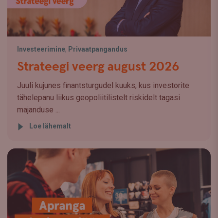
Investeerimine
,
Privaatpangandus
Strateegi veerg august 2026
Juuli kujunes finantsturgudel kuuks, kus investorite
tähelepanu liikus geopoliitilistelt riskidelt tagasi
majanduse ...
Loe lähemalt