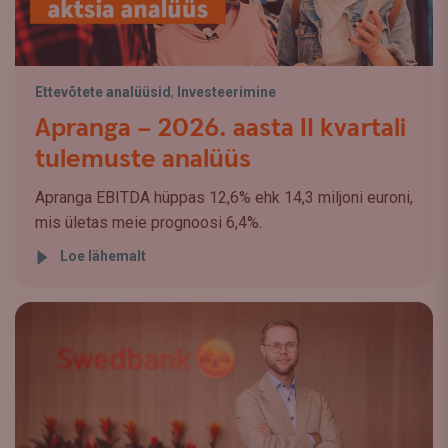
Ettevõtete analüüsid
,
Investeerimine
Apranga – 2026. aasta II kvartali
tulemuste analüüs
Apranga EBITDA hüppas 12,6% ehk 14,3 miljoni euroni,
mis ületas meie prognoosi 6,4%.
Loe lähemalt