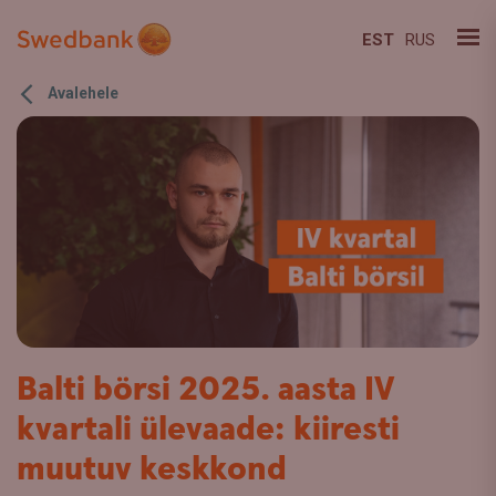
EST
RUS
Avalehele
Balti börsi 2025. aasta IV
kvartali ülevaade: kiiresti
muutuv keskkond