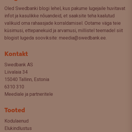
Oled Swedbanki blogi lehel, kus pakume lugejaile huvitavat
infot ja kasulikke nõuandeid, et saaksite teha kaalutud
valikuid oma rahaasjade korraldamisel. Ootame väga teie
küsimusi, ettepanekuid ja arvamusi, millistel teemadel siit
blogist lugeda sooviksite: meedia@swedbank.ee.
Kontakt
Swedbank AS
Liivalaia 34
15040 Tallinn, Estonia
6310 310
Meediale ja partneritele
Tooted
Kodulaenud
Elukindlustus