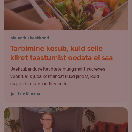
Majanduskeskkond
Tarbimine kosub, kuid selle
kiiret taastumist oodata ei saa
Jaekaubandusettevõtete müügimaht suurenes
veebruaris juba kolmandat kuud järjest, kuid
majapidamiste kindlustunde ...
Loe lähemalt