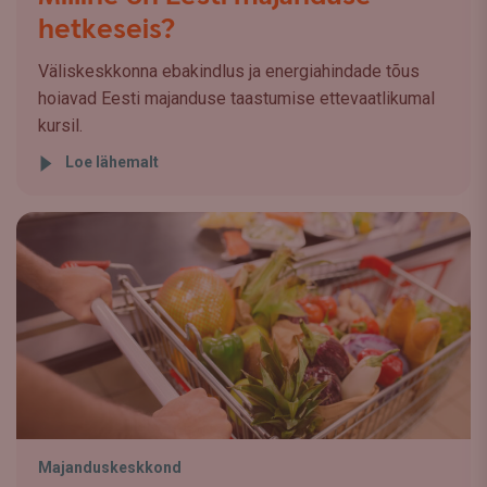
hetkeseis?
Väliskeskkonna ebakindlus ja energiahindade tõus
hoiavad Eesti majanduse taastumise ettevaatlikumal
kursil.
Loe lähemalt
Majanduskeskkond