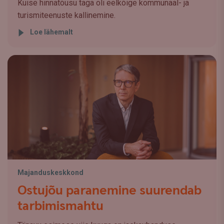
Kuise hinnatõusu taga oli eelkõige kommunaal- ja
turismiteenuste kallinemine.
Loe lähemalt
Majanduskeskkond
Ostujõu paranemine suurendab
tarbimismahtu