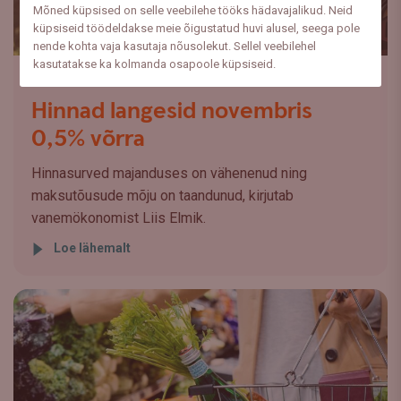
Mõned küpsised on selle veebilehe tööks hädavajalikud. Neid
küpsiseid töödeldakse meie õigustatud huvi alusel, seega pole
nende kohta vaja kasutaja nõusolekut. Sellel veebilehel
kasutatakse ka kolmanda osapoole küpsiseid.
Majanduskeskkond
Hinnad langesid novembris
0,5% võrra
Hinnasurved majanduses on vähenenud ning
maksutõusude mõju on taandunud, kirjutab
vanemökonomist Liis Elmik.
Loe lähemalt