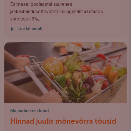
Esimesel poolaastal suurenes
jaekaubandusettevõtete müügimaht aastases
võrdluses 3%,.
Loe lähemalt
Majanduskeskkond
Hinnad juulis mõnevõrra tõusid