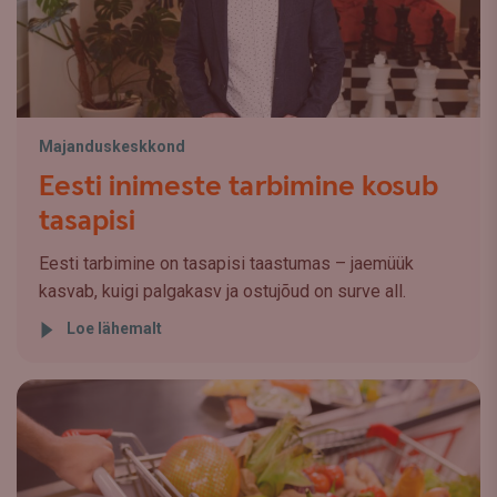
Majanduskeskkond
Eesti inimeste tarbimine kosub
tasapisi
Eesti tarbimine on tasapisi taastumas – jaemüük
kasvab, kuigi palgakasv ja ostujõud on surve all.
Loe lähemalt