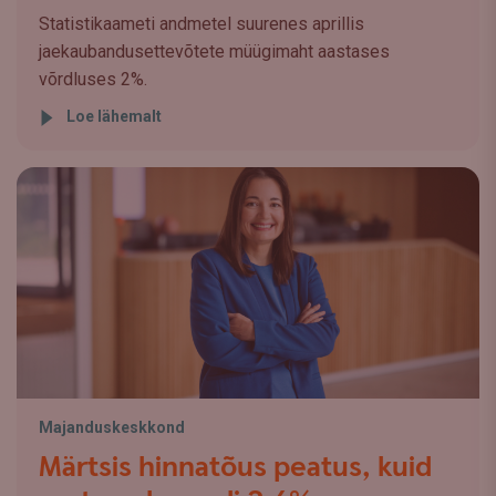
Statistikaameti andmetel suurenes aprillis
jaekaubandusettevõtete müügimaht aastases
võrdluses 2%.
Loe lähemalt
Majanduskeskkond
Märtsis hinnatõus peatus, kuid