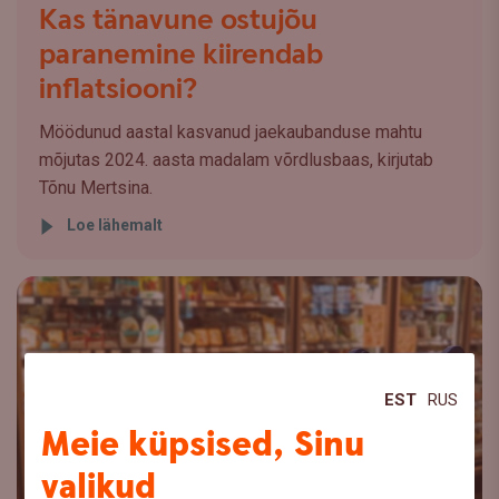
Kas tänavune ostujõu
paranemine kiirendab
inflatsiooni?
Möödunud aastal kasvanud jaekaubanduse mahtu
mõjutas 2024. aasta madalam võrdlusbaas, kirjutab
Tõnu Mertsina.
Loe lähemalt
EST
RUS
Meie küpsised, Sinu
valikud