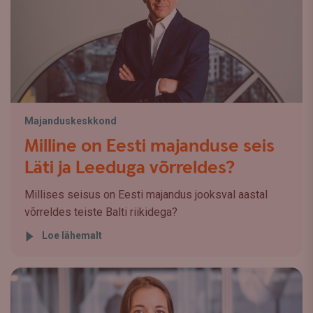
Majanduskeskkond
Milline on Eesti majanduse seis
Läti ja Leeduga võrreldes?
Millises seisus on Eesti majandus jooksval aastal
võrreldes teiste Balti riikidega?
Loe lähemalt