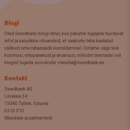
Blogi
Oled Swedbanki blogi lehel, kus pakume lugejaile huvitavat
infot ja kasulikke nõuandeid, et saaksite teha kaalutud
valikuid oma rahaasjade korraldamisel. Ootame väga teie
küsimusi, ettepanekuid ja arvamusi, millistel teemadel siit
blogist lugeda sooviksite: meedia@swedbank.ee.
Kontakt
Swedbank AS
Liivalaia 34
15040 Tallinn, Estonia
6310 310
Meediale ja partneritele