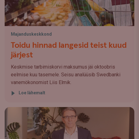
Majanduskeskkond
Toidu hinnad langesid teist kuud
järjest
Keskmise tarbimiskorvi maksumus jäi oktoobris
eelmise kuu tasemele. Seisu analüüsib Swedbanki
vanemökonomist Liis Elmik.
Loe lähemalt