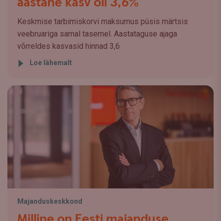
aastane kasv oli 3,6%
Keskmise tarbimiskorvi maksumus püsis märtsis
veebruariga samal tasemel. Aastataguse ajaga
võrreldes kasvasid hinnad 3,6
Loe lähemalt
Majanduskeskkond
Milline on Eesti majanduse