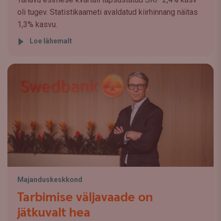
oli tugev. Statistikaameti avaldatud kiirhinnang näitas
1,3% kasvu.
Loe lähemalt
Majanduskeskkond
Tarbimise väljavaade on
jätkuvalt hea