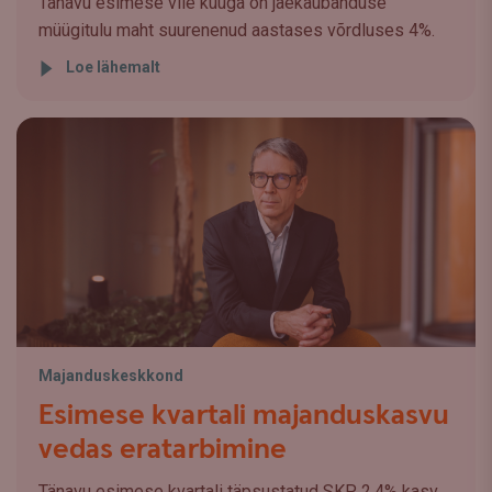
Tänavu esimese viie kuuga on jaekaubanduse
müügitulu maht suurenenud aastases võrdluses 4%.
Loe lähemalt
Majanduskeskkond
Esimese kvartali majanduskasvu
vedas eratarbimine
Tänavu esimese kvartali täpsustatud SKP 2,4% kasv