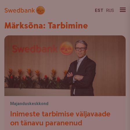
EST
RUS
Märksõna: Tarbimine
Majanduskeskkond
Inimeste tarbimise väljavaade
on tänavu paranenud