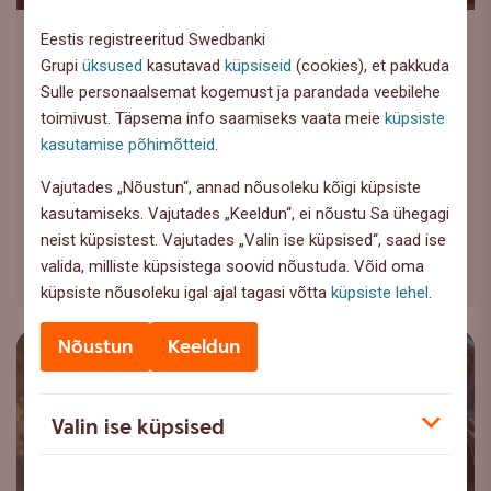
Eestis registreeritud Swedbanki
Majanduskeskkond
Grupi
üksused
kasutavad
küpsiseid
(cookies), et pakkuda
Viimastel aastatel vähenenud
Sulle personaalsemat kogemust ja parandada veebilehe
tarbimine peaks uuel aastal
toimivust. Täpsema info saamiseks vaata meie
küpsiste
kosuma
kasutamise põhimõtteid
.
Vajutades „Nõustun“, annad nõusoleku kõigi küpsiste
Tarbimise kasvu eelduseks on muuhulgas ka inimeste
kasutamiseks. Vajutades „Keeldun“, ei nõustu Sa ühegagi
kindlustunde kasv, sõnas peaökonomist Tõnu
neist küpsistest. Vajutades „Valin ise küpsised“, saad ise
Mertsina.
valida, milliste küpsistega soovid nõustuda. Võid oma
Loe lähemalt
küpsiste nõusoleku igal ajal tagasi võtta
küpsiste lehel
.
Nõustun
Keeldun
Valin ise küpsised