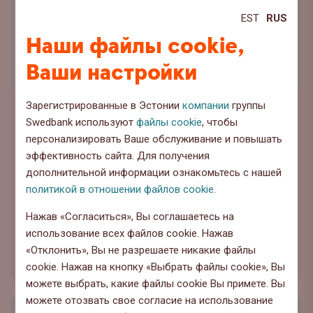
EST
RUS
Наши файлы cookie,
Ваши настройки
Зарегистрированные в Эстонии
компании
группы
Анализы
Swedbank используют
файлы cookie
, чтобы
Результаты второго квартала
персонализировать Ваше обслуживание и повышать
Tallinna Vesi оказались близки к
эффективность сайта. Для получения
ожиданиям
дополнительной информации ознакомьтесь с нашей
политикой в отношении файлов cookie
.
Выручка Tallinna Vesi за I квартал выросла на 0,3%
Нажав «Согласиться», Вы соглашаетесь на
по сравнению с тем же периодом прошлого года
использование всех файлов cookie. Нажав
и составила 13 млн ...
«Отклонить», Вы не разрешаете никакие файлы
Читать подробнее
cookie. Нажав на кнопку «Выбрать файлы cookie», Вы
можете выбрать, какие файлы cookie Вы примете. Вы
можете отозвать свое согласие на использование