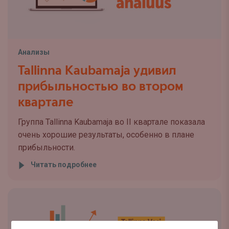
Анализы
Tallinna Kaubamaja удивил
прибыльностью во втором
квартале
Группа Tallinna Kaubamaja во II квартале показала
очень хорошие результаты, особенно в плане
прибыльности.
Читать подробнее