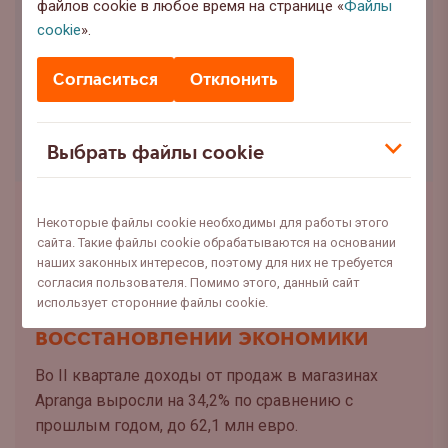
файлов cookie в любое время на странице «
Файлы
cookie
».
Согласиться
Отклонить
Выбрать файлы cookie
Анализы
Некоторые файлы cookie необходимы для работы этого
Результаты компании Apranga
сайта. Такие файлы cookie обрабатываются на основании
наших законных интересов, поэтому для них не требуется
свидетельствуют о
согласия пользователя. Помимо этого, данный сайт
продолжающемся
использует сторонние файлы cookie.
восстановлении экономики
Во II квартале доходы от продаж в магазинах
Apranga выросли на 34,2% по сравнению с
прошлым годом, до 62,1 млн евро.