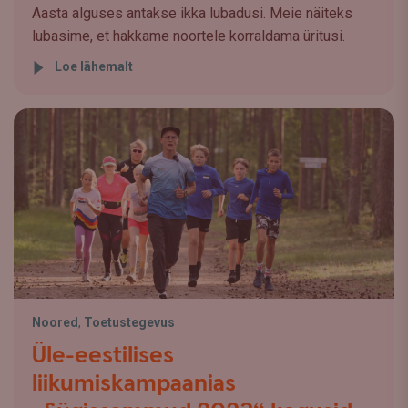
Aasta alguses antakse ikka lubadusi. Meie näiteks
lubasime, et hakkame noortele korraldama üritusi.
Loe lähemalt
Noored
,
Toetustegevus
Üle-eestilises
liikumiskampaanias