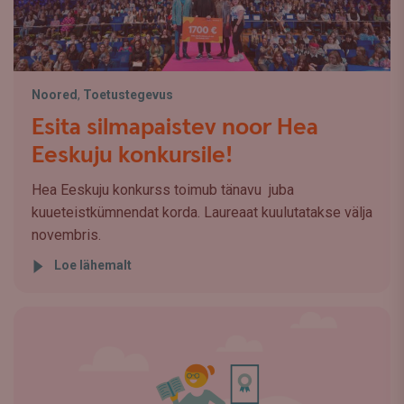
Noored
,
Toetustegevus
Esita silmapaistev noor Hea
Eeskuju konkursile!
Hea Eeskuju konkurss toimub tänavu juba
kuueteistkümnendat korda. Laureaat kuulutatakse välja
novembris.
Loe lähemalt