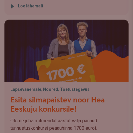
Loe lähemalt
Lapsevanemale
,
Noored
,
Toetustegevus
Esita silmapaistev noor Hea
Eeskuju konkursile!
Oleme juba mitmendat aastat välja pannud
tunnustuskonkursi peaauhinna 1700 eurot.