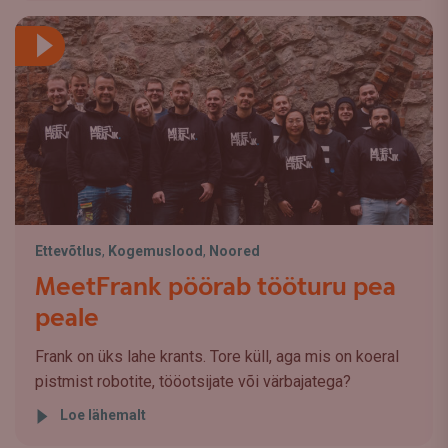
Ettevõtlus
,
Kogemuslood
,
Noored
MeetFrank pöörab tööturu pea
peale
Frank on üks lahe krants. Tore küll, aga mis on koeral
pistmist robotite, tööotsijate või värbajatega?
Loe lähemalt