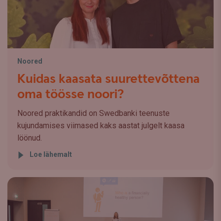
Noored
Kuidas kaasata suurettevõttena
oma töösse noori?
Noored praktikandid on Swedbanki teenuste
kujundamises viimased kaks aastat julgelt kaasa
löönud.
Loe lähemalt