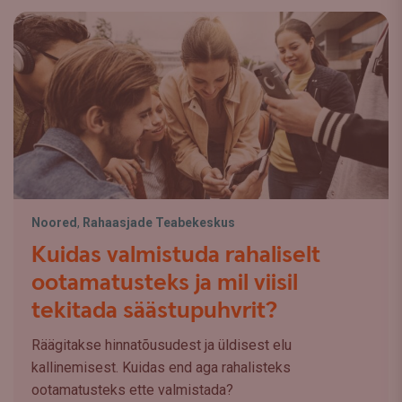
Noored
,
Rahaasjade Teabekeskus
Kuidas valmistuda rahaliselt
ootamatusteks ja mil viisil
tekitada säästupuhvrit?
Räägitakse hinnatõusudest ja üldisest elu
kallinemisest. Kuidas end aga rahalisteks
ootamatusteks ette valmistada?