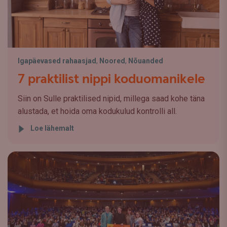
Igapäevased rahaasjad
,
Noored
,
Nõuanded
7 praktilist nippi koduomanikele
Siin on Sulle praktilised nipid, millega saad kohe täna
alustada, et hoida oma kodukulud kontrolli all.
Loe lähemalt