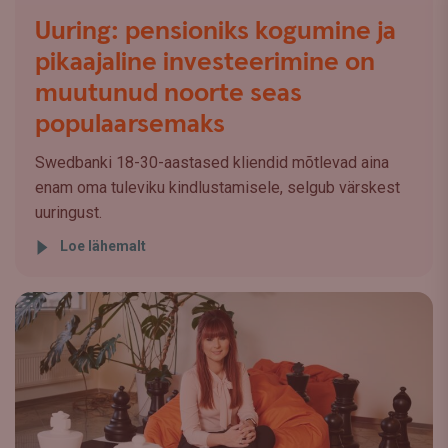
Uuring: pensioniks kogumine ja
pikaajaline investeerimine on
muutunud noorte seas
populaarsemaks
Swedbanki 18-30-aastased kliendid mõtlevad aina
enam oma tuleviku kindlustamisele, selgub värskest
uuringust.
Loe lähemalt