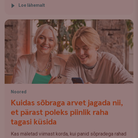
Loe lähemalt
Noored
Kuidas sõbraga arvet jagada nii,
et pärast poleks piinlik raha
tagasi küsida
Kas mäletad viimast korda, kui panid sõpradega rahad