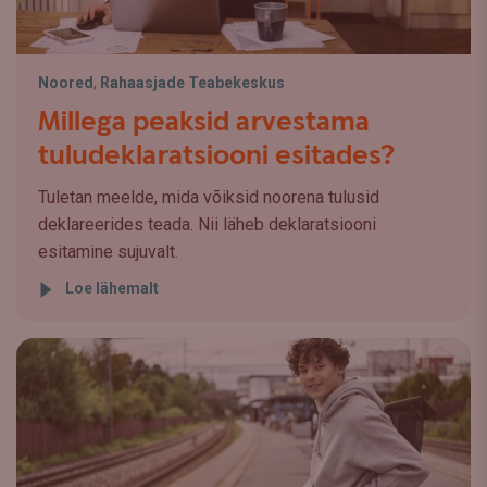
Noored
,
Rahaasjade Teabekeskus
Millega peaksid arvestama
tuludeklaratsiooni esitades?
Tuletan meelde, mida võiksid noorena tulusid
deklareerides teada. Nii läheb deklaratsiooni
esitamine sujuvalt.
Loe lähemalt