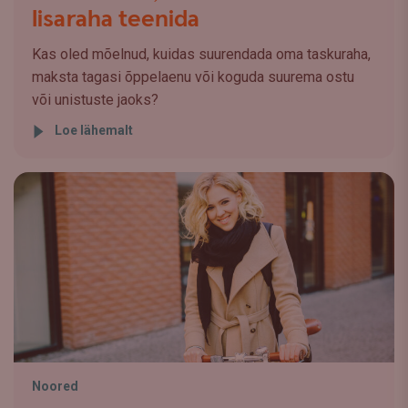
lisaraha teenida
Kas oled mõelnud, kuidas suurendada oma taskuraha,
maksta tagasi õppelaenu või koguda suurema ostu
või unistuste jaoks?
Loe lähemalt
Noored