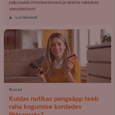
palju kuulda investeerimisest ja rahalise vabaduse
saavutamisest.
Loe lähemalt
Noored
Kuidas nutikas pangaäpp teeb
raha kogumise kordades
lihtsamaks?