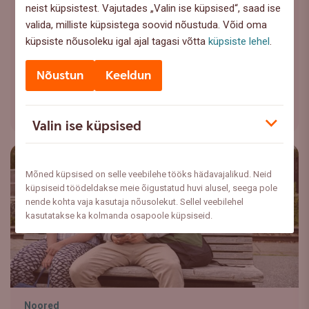
Swedbanki suvepraktika: Kick
neist küpsistest. Vajutades „Valin ise küpsised“, saad ise
Start karjäärile ja sõbrad kogu
valida, milliste küpsistega soovid nõustuda. Võid oma
eluks!
küpsiste nõusoleku igal ajal tagasi võtta
küpsiste lehel
.
Kinnita turvavöö, sest nüüd jagame Sinuga möödunud
Nõustun
Keeldun
aasta praktikantide Helena ja Lisa kogemuslugusid.
Loe lähemalt
Valin ise küpsised
Mõned küpsised on selle veebilehe tööks hädavajalikud. Neid
küpsiseid töödeldakse meie õigustatud huvi alusel, seega pole
nende kohta vaja kasutaja nõusolekut. Sellel veebilehel
kasutatakse ka kolmanda osapoole küpsiseid.
Noored