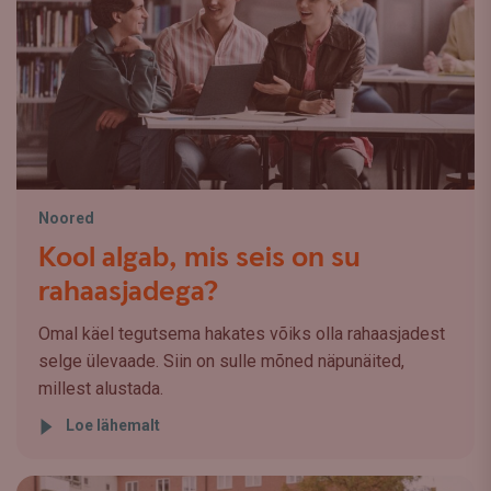
Noored
Kool algab, mis seis on su
rahaasjadega?
Omal käel tegutsema hakates võiks olla rahaasjadest
selge ülevaade. Siin on sulle mõned näpunäited,
millest alustada.
Loe lähemalt