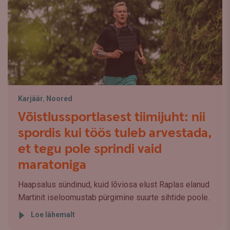
Karjäär
,
Noored
Võistlussportlasest tiimijuht: nii
spordis kui töös tuleb arvestada,
et tegu pole sprindi vaid
maratoniga
Haapsalus sündinud, kuid lõviosa elust Raplas elanud
Martinit iseloomustab pürgimine suurte sihtide poole.
Loe lähemalt