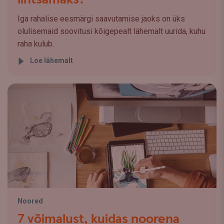
Iga rahalise eesmärgi saavutamise jaoks on üks
olulisemaid soovitusi kõigepealt lähemalt uurida, kuhu
raha kulub.
Loe lähemalt
Noored
7 võimalust, kuidas noorena