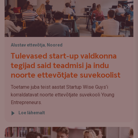
Alustav ettevõtja
,
Noored
Tulevased start-up valdkonna
tegijad said teadmisi ja indu
noorte ettevõtjate suvekoolist
Toetame juba teist aastat Startup Wise Guys’i
korraldatavat noorte ettevõtjate suvekooli Young
Entrepreneurs.
Loe lähemalt