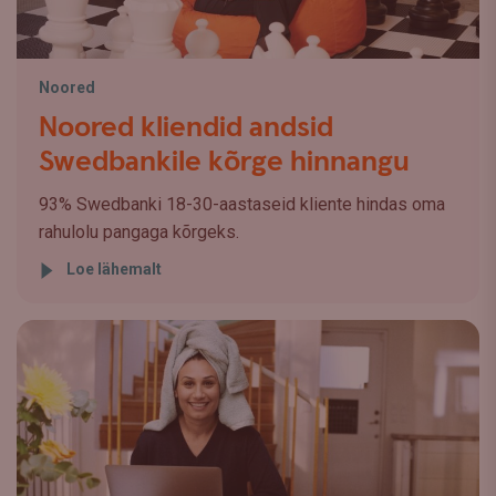
Noored
Noored kliendid andsid
Swedbankile kõrge hinnangu
93% Swedbanki 18-30-aastaseid kliente hindas oma
rahulolu pangaga kõrgeks.
Loe lähemalt