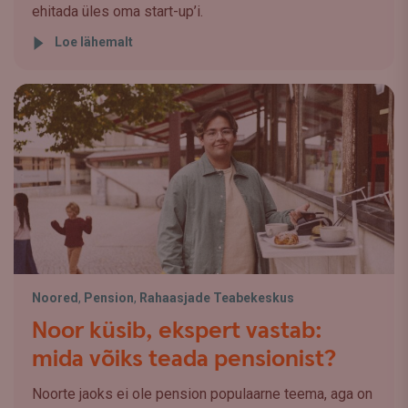
ehitada üles oma start-up’i.
Loe lähemalt
Noored
,
Pension
,
Rahaasjade Teabekeskus
Noor küsib, ekspert vastab:
mida võiks teada pensionist?
Noorte jaoks ei ole pension populaarne teema, aga on