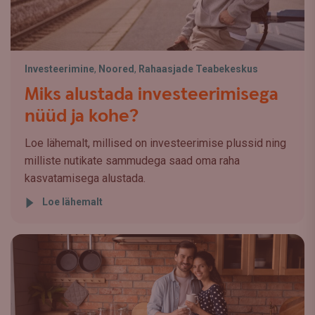
Investeerimine
,
Noored
,
Rahaasjade Teabekeskus
Miks alustada investeerimisega
nüüd ja kohe?
Loe lähemalt, millised on investeerimise plussid ning
milliste nutikate sammudega saad oma raha
kasvatamisega alustada.
Loe lähemalt