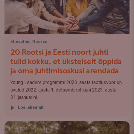
Ettevõtlus
,
Noored
20 Rootsi ja Eesti noort juhti
tulid kokku, et üksteiselt õppida
ja oma juhtimisoskusi arendada
Young Leaders programmi 2023. aasta taotlusvoor on
avatud 2022. aasta 1. detsembrist kuni 2023. aasta
31. jaanuarini.
Loe lähemalt