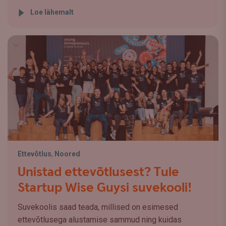
Loe lähemalt
Ettevõtlus
,
Noored
Unistad ettevõtlusest? Tule
Startup Wise Guysi suvekooli!
Suvekoolis saad teada, millised on esimesed
ettevõtlusega alustamise sammud ning kuidas