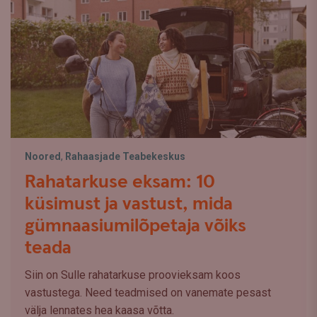
Noored
,
Rahaasjade Teabekeskus
Rahatarkuse eksam: 10
küsimust ja vastust, mida
gümnaasiumilõpetaja võiks
teada
Siin on Sulle rahatarkuse proovieksam koos
vastustega. Need teadmised on vanemate pesast
välja lennates hea kaasa võtta.