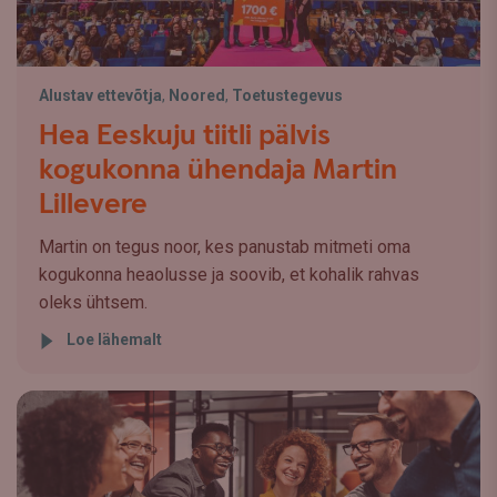
Alustav ettevõtja
,
Noored
,
Toetustegevus
Hea Eeskuju tiitli pälvis
kogukonna ühendaja Martin
Lillevere
Martin on tegus noor, kes panustab mitmeti oma
kogukonna heaolusse ja soovib, et kohalik rahvas
oleks ühtsem.
Loe lähemalt