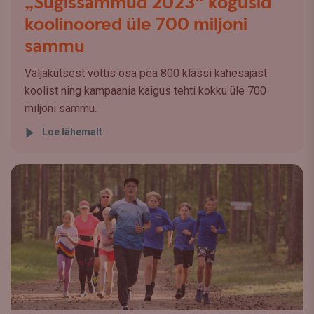
„Sügissammud 2023“ kogusid
koolinoored üle 700 miljoni
sammu
Väljakutsest võttis osa pea 800 klassi kahesajast
koolist ning kampaania käigus tehti kokku üle 700
miljoni sammu.
Loe lähemalt