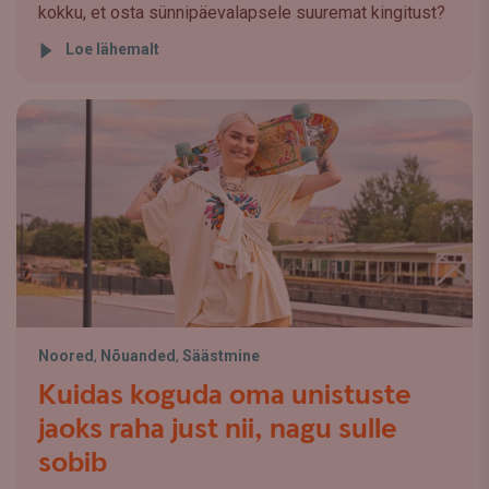
kokku, et osta sünnipäevalapsele suuremat kingitust?
Loe lähemalt
Noored
,
Nõuanded
,
Säästmine
Kuidas koguda oma unistuste
jaoks raha just nii, nagu sulle
sobib