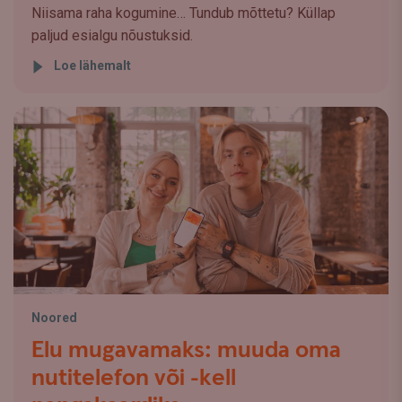
Niisama raha kogumine… Tundub mõttetu? Küllap
paljud esialgu nõustuksid.
Loe lähemalt
Noored
Elu mugavamaks: muuda oma
nutitelefon või -kell