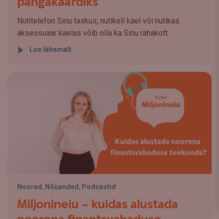
pangakaardiks
Nutitelefon Sinu taskus, nutikell käel või nutikas
aksessuaar kaelas võib olla ka Sinu rahakott.
Loe lähemalt
Noored
,
Nõuanded
,
Podcastid
Miljonineiu – kuidas alustada