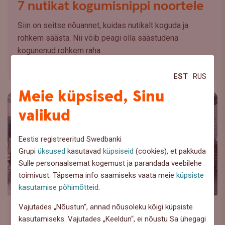
7 nutikat kogumisnippi noortele
Siin on seitse nõuannet, kuidas nutikalt koguda ja
rohkem säästa. Nii võib peagi olla säästudena
kogunenud rohkem raha.
Loe lähemalt
EST
RUS
Meie küpsised, Sinu
valikud
Eestis registreeritud Swedbanki
Grupi
üksused
kasutavad
küpsiseid
(cookies), et pakkuda
Sulle personaalsemat kogemust ja parandada veebilehe
toimivust. Täpsema info saamiseks vaata meie
küpsiste
kasutamise põhimõtteid
.
Vajutades „Nõustun“, annad nõusoleku kõigi küpsiste
Noored
kasutamiseks. Vajutades „Keeldun“, ei nõustu Sa ühegagi