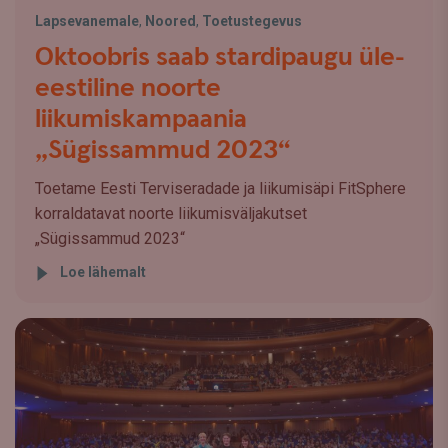
Lapsevanemale
,
Noored
,
Toetustegevus
Oktoobris saab stardipaugu üle-
eestiline noorte
liikumiskampaania
„Sügissammud 2023“
Toetame Eesti Terviseradade ja liikumisäpi FitSphere
korraldatavat noorte liikumisväljakutset
„Sügissammud 2023“
Loe lähemalt